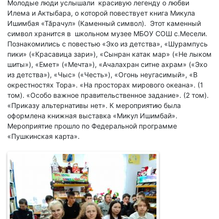
Молодые люди услышали красивую легенду о любви
Илема и Актыбара, о которой повествует книга Микула
Ишимбая «Тӑрачул» (Каменный символ). Этот каменный
символ хранится в школьном музее МБОУ СОШ с.Месели.
Познакомились с повестью «Эхо из детства», «Шурампусь
пики» («Красавица зари»), «Сынран катак мар» («Не лыком
шиты»), «Емет» («Мечта»), «Ачалахран ситне ахрам» («Эхо
из детства»), «Чыс» («Честь»), «Огонь неугасимый», «В
окрестностях Тора». «На просторах мирового океана». (1
том). «Особо важное правительственное задание». (2 том).
«Приказу альтернативы нет». К мероприятию была
оформлена книжная выставка «Микул Ишимбай».
Мероприятие прошло по Федеральной программе
«Пушкинская карта».