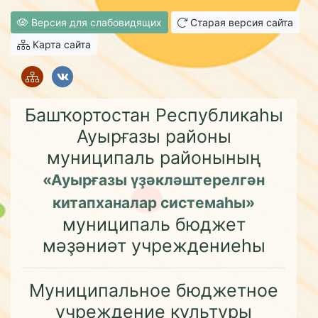
Версия для слабовидящих
Старая версия сайта
Карта сайта
Башҡортостан Республикаһы
Ауырғазы районы
муниципаль районының
«Ауырғазы үҙәкләштерелгән
китапханалар системаһы»
муниципаль бюджет
мәҙәниәт учреждениеһы
Муниципальное бюджетное
учреждение культуры