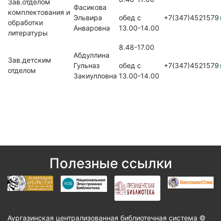
Зав.отделом
Фасикова
комплектования и
Эльвира
обед с
+7(347)4521579
обработки
Анваровна
13.00-14.00
литературы
8.48-17.00
Абдуллина
Зав.детским
Гульназ
обед с
+7(347)4521579
отделом
Закиулловна
13.00-14.00
Полезные ссылки
Аургазинская централизованная библиотечная система ©