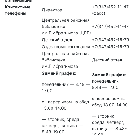
Контактные
+7(347)452-11-47
Директор
телефоны
(факс)
Центральная районная
библиотека
+7(347)452-11-47
им.Г.Ибрагимова (ЦРБ)
Детский отдел
+7(347)452-15-79
Отдел комплектования
+7(347)452-15-79
Центральная районная
библиотека
Детский отдел
им.Г.Ибрагимова
Зимний график:
Зимний график:
понедельник —
понедельник — 8.48 —
8.48 — 17.00;
17.00;
с перерывом на
с перерывом на обед
обед 13.00-14.00
13.00-14.00
— вторник,
— вторник, среда,
среда, четверг,
четверг, пятница
—
пятница
—
8.48-
8.48-19.00
18.00