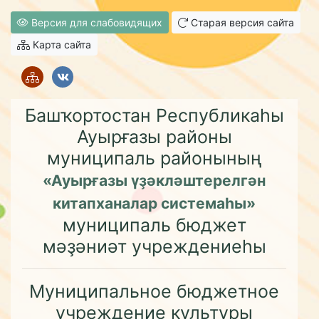
Версия для слабовидящих
Старая версия сайта
Карта сайта
Башҡортостан Республикаһы
Ауырғазы районы
муниципаль районының
«Ауырғазы үҙәкләштерелгән
китапханалар системаһы»
муниципаль бюджет
мәҙәниәт учреждениеһы
Муниципальное бюджетное
учреждение культуры