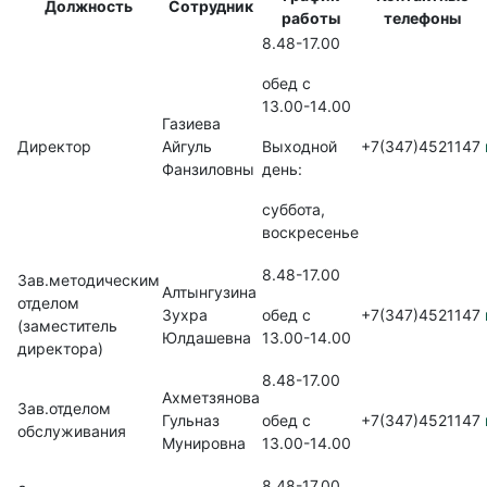
Должность
Сотрудник
работы
телефоны
8.48-17.00
обед с
13.00-14.00
Газиева
Директор
Айгуль
Выходной
+7(347)4521147
Фанзиловны
день:
суббота,
воскресенье
8.48-17.00
Зав.методическим
Алтынгузина
отделом
Зухра
обед с
+7(347)4521147
(заместитель
Юлдашевна
13.00-14.00
директора)
8.48-17.00
Ахметзянова
Зав.отделом
Гульназ
обед с
+7(347)4521147
обслуживания
Мунировна
13.00-14.00
8.48-17.00