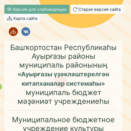
Версия для слабовидящих
Старая версия сайта
Карта сайта
Башҡортостан Республикаһы
Ауырғазы районы
муниципаль районының
«Ауырғазы үҙәкләштерелгән
китапханалар системаһы»
муниципаль бюджет
мәҙәниәт учреждениеһы
Муниципальное бюджетное
учреждение культуры