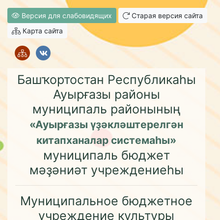
Версия для слабовидящих
Старая версия сайта
Карта сайта
Башҡортостан Республикаһы
Ауырғазы районы
муниципаль районының
«Ауырғазы үҙәкләштерелгән
китапханалар системаһы»
муниципаль бюджет
мәҙәниәт учреждениеһы
Муниципальное бюджетное
учреждение культуры