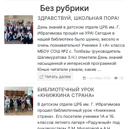
Без рубрики
ЗДРАВСТВУЙ, ШКОЛЬНАЯ ПОРА!
День знаний в детском отделе ЦРБ им. Г.
Ибрагимова прошёл на УРА! Сегодня в
нашей библиотеке было шумно, весело и
очень познавательно! Ученики 3 «А» класса
МБОУ СОШ №2 с. Толбазы (руководитель
Шагимуратова З.Н.) отметили День знаний
насыщенной и интересной программой:
Юные читатели узнали, какие ...
Читать далее
1 сентября 2025
138
БИБЛИОТЕЧНЫЙ УРОК
«КНИЖКИНА СТРАНА»
В детском отделе ЦРБ им. Г. Ибрагимова
прошел библиотечный урок «Книжкина
страна». Его посетили ученики 1А и 1Б
классов летнего лагеря «Радужный» под
руководством Л.М. Муратовой и А.Н.