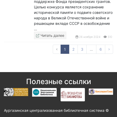
поддержке Фонда президентских грантов.
Целью конкурса является сохранение
исторической памяти о подвиге советского
народа в Великой Отечественной войне и
решающем вкладе СССР в освобождение
...
Читать далее
26 ноября 2024
510
Сле
1
2
3
…
6
Полезные ссылки
Аургазинская централизованная библиотечная система ©