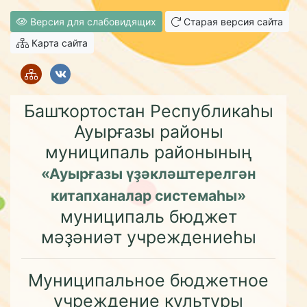
Версия для слабовидящих
Старая версия сайта
Карта сайта
Башҡортостан Республикаһы
Ауырғазы районы
муниципаль районының
«Ауырғазы үҙәкләштерелгән
китапханалар системаһы»
муниципаль бюджет
мәҙәниәт учреждениеһы
Муниципальное бюджетное
учреждение культуры