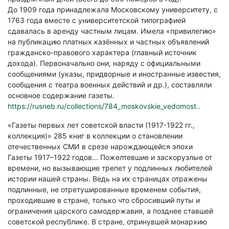
До 1909 года принадлежала Московскому университету, с
1763 года вместе с университетской типографией
сдавалась в аренду частным лицам. Имела «привилегию»
на публикацию платных казённых и частных объявлений
гражданско-правового характера (главный источник
дохода). Первоначально они, наряду с официальными
сообщениями (указы, придворные и иностранные известия,
сообщения с театра военных действий и др.), составляли
основное содержание газеты.
https://rusneb.ru/collections/784_moskovskie_vedomost..
«Газеты первых лет советской власти (1917-1922 гг.,
коллекция)» 285 книг в коллекции о становлении
отечественных СМИ в срезе нарождающейся эпохи
Газеты 1917–1922 годов… Пожелтевшие и заскорузлые от
времени, но вызывающие трепет у подлинных любителей
истории нашей страны. Ведь на их страницах отражены
подлинные, не отретушированные временем события,
проходившие в стране, только что сбросивший путы и
ограничения царского самодержавия, а позднее ставшей
советской республике. В стране, отринувшей монархию