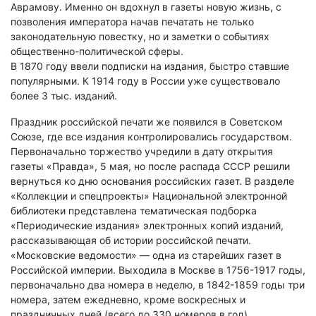
Аврамову. Именно он вдохнул в газеты новую жизнь, с
позволения императора начав печатать не только
законодательную повестку, но и заметки о событиях
общественно-политической сферы.
В 1870 году ввели подписки на издания, быстро ставшие
популярными. К 1914 году в России уже существовало
более 3 тыс. изданий.
Праздник российской печати же появился в Советском
Союзе, где все издания контролировались государством.
Первоначально торжество учредили в дату открытия
газеты «Правда», 5 мая, но после распада СССР решили
вернуться ко дню основания российских газет. В разделе
«Коллекции и спецпроекты» Национальной электронной
библиотеки представлена тематическая подборка
«Периодические издания» электронных копий изданий,
рассказывающая об истории российской печати.
«Московские ведомости» — одна из старейших газет в
Российской империи. Выходила в Москве в 1756-1917 годы,
первоначально два номера в неделю, в 1842-1859 годы три
номера, затем ежедневно, кроме воскресных и
праздничных дней (всего до 330 номеров в год).