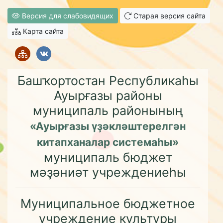
Версия для слабовидящих
Старая версия сайта
Карта сайта
Башҡортостан Республикаһы
Ауырғазы районы
муниципаль районының
«Ауырғазы үҙәкләштерелгән
китапханалар системаһы»
муниципаль бюджет
мәҙәниәт учреждениеһы
Муниципальное бюджетное
учреждение культуры