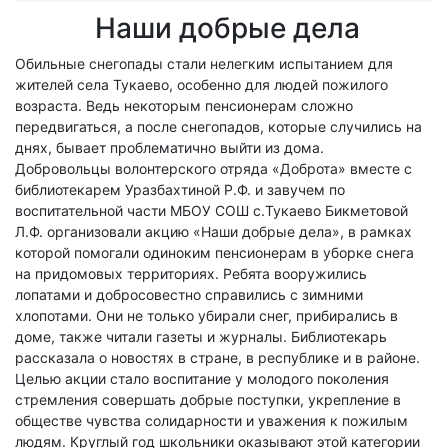
Наши добрые дела
Обильные снегопады стали нелегким испытанием для
жителей села Тукаево, особенно для людей пожилого
возраста. Ведь некоторым пенсионерам сложно
передвигаться, а после снегопадов, которые случились на
днях, бывает проблематично выйти из дома.
Добровольцы волонтерского отряда «Доброта» вместе с
библиотекарем Уразбахтиной Р.Ф. и завучем по
воспитательной части МБОУ СОШ с.Тукаево Бикметовой
Л.Ф. организовали акцию «Наши добрые дела», в рамках
которой помогали одиноким пенсионерам в уборке снега
на придомовых территориях. Ребята вооружились
лопатами и добросовестно справились с зимними
хлопотами. Они не только убирали снег, прибирались в
доме, также читали газеты и журналы. Библиотекарь
рассказала о новостях в стране, в республике и в районе.
Целью акции стало воспитание у молодого поколения
стремления совершать добрые поступки, укрепление в
обществе чувства солидарности и уважения к пожилым
людям. Круглый год школьники оказывают этой категории