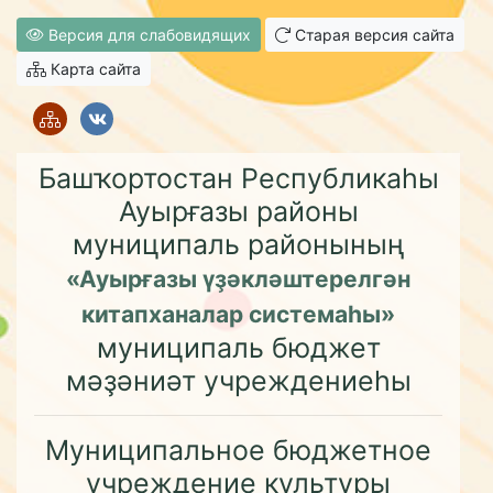
Версия для слабовидящих
Старая версия сайта
Карта сайта
Башҡортостан Республикаһы
Ауырғазы районы
муниципаль районының
«Ауырғазы үҙәкләштерелгән
китапханалар системаһы»
муниципаль бюджет
мәҙәниәт учреждениеһы
Муниципальное бюджетное
учреждение культуры