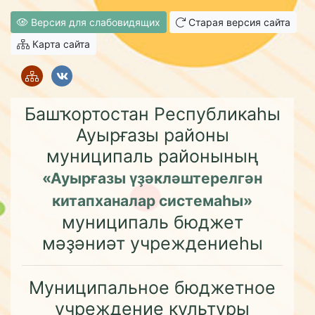
Версия для слабовидящих
Старая версия сайта
Карта сайта
Башҡортостан Республикаһы
Ауырғазы районы
муниципаль районының
«Ауырғазы үҙәкләштерелгән
китапханалар системаһы»
муниципаль бюджет
мәҙәниәт учреждениеһы
Муниципальное бюджетное
учреждение культуры