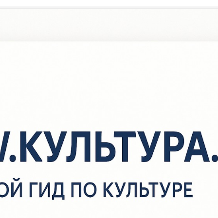
/
Новости
/
Стенд лауреатов премии им.Г.Ибрагимова в селе
Султанмуратово
Стенд лауреатов премии
им.Г.Ибрагимова в селе
Султанмуратово
ултанмуратовская земля щедра на таланты, много литературных
ропинок берут здесь начало. Она открыла миру красоту и яркос
аланта Галимджана Ибрагимова — великого писателя, ученого, 
еятеля. В рамках подготовки к 135-летию со дня рождения писат
ултанмуратовской сельской библиотеке установлен стенд, на к
отографии 28 лауреатов премии имени Г. Ибрагимова. Премия 
дминистрацией Аургазинского района в 1996 году с целью проп
азвития литературы, искусства и народного творчества, в дань 
ризнания заслуг видного писателя, общественного и государств
еятеля, уроженца Аургазинского района — Галимджана Ибраги
ремия в 1996 году была вручена уникальному башкирскому поэ
азарову. За 2020г. награда была вручена Ирине Витальевне Су
Саригель) за большой вклад в научно-исследовательскую деятел