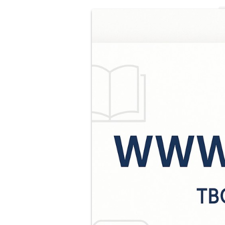
С
т
т
д
С
ф
а
р
п
д
п
Н
(