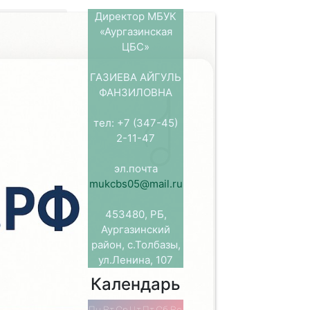
Директор МБУК
«Аургазинская
ЦБС»
ГАЗИЕВА АЙГУЛЬ
ФАНЗИЛОВНА
тел: +7 (347-45)
 дорог и
2-11-47
ть
общественного
эл.почта
еля, в
mukcbs05@mail.ru
отором
учреждена
453480, РБ,
аганды и
Аургазинский
уважения и
район, с.Толбазы,
енного
ул.Ленина, 107
мова. Первая
ту Рашиту
Календарь
харевой
ьность по
Пн
Вт
Ср
Чт
Пт
Сб
Вс