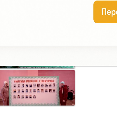
зучению истории чувашей Башкортостана и сохранение национа
ультуры и традиций народов Республики Башкортостан, в том ч
ургазинского района. Стенд создан при поддержке ЦРБ им. Г. И
еперь наши читатели имеют возможность наглядно познакомитьс
отографиями достойных людей района – лауреатов премии им. Г
+7