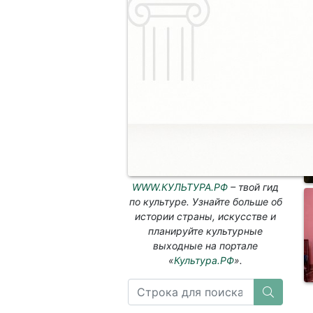
и
к
А
Т
ф
WWW.КУЛЬТУРА.РФ
– твой гид
по культуре. Узнайте больше об
истории страны, искусстве и
планируйте культурные
выходные на портале
«
Культура.РФ
».