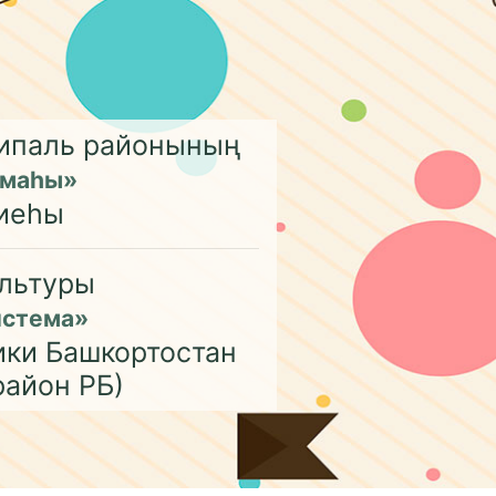
ципаль районының
емаһы»
иеһы
льтуры
истема»
ики Башкортостан
район РБ)