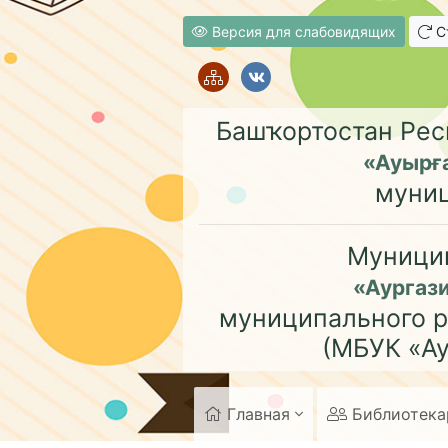
Версия для слабовидящих
Ст
Башҡортостан Рес
«Ауырғ
муни
Муници
«Аургаз
муниципального р
(МБУК «Ау
Главная
Библиотек