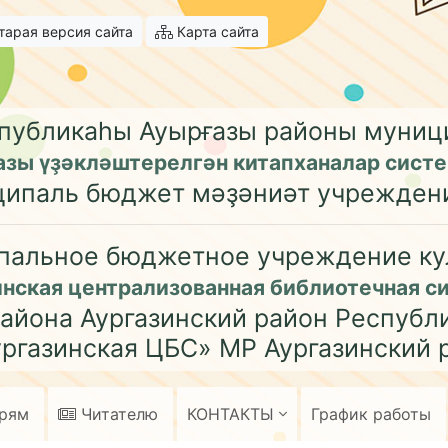
арая версия сайта
Карта сайта
публикаһы Ауырғазы районы муни
азы үҙәкләштерелгән китапханалар сист
ципаль бюджет мәҙәниәт учрежден
пальное бюджетное учреждение ку
инская централизованная библиотечная с
айона Аургазинский район Республ
ргазинская ЦБС» МР Аургазинский 
арям
Читателю
КОНТАКТЫ
График работы