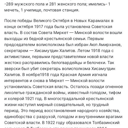
-289 мужского пола и 281 женского пола; имелись- 1
мечеть, 1 училище, почтовая станция.
После победы Великого Октября в Новых Карамалах в
конце октября 1917 года была установлена Советская
власть. В состав Совета Миркет — Минской волости вошли
выходцы из бедной крестьянской семьи. Первым
председателем волисполкома был избран Аюп Амирханов,
секретарем — Хисамутдин Халитов. Летом 1918 года с
активистами, первыми представителями новой власти
жестоко расправились белогвардейцы и белочехи. Так
зверски был убит секретарь волисполкома Хисамутдин
Халитов. В ноябре1918 года Красная Армия изгнала
интервентов и снова в Миркет — Минской волости
установилась Советская власть. Осталось позади огненное
лихолетье гражданской войны, известный голодом, тифом
и холерой 1921 год. В многострадальной крестьянской
жизни наступил мирный созидательный, но трудный
период. Это период восстановления народного хозяйства,
единоборства с разрухой, голодом и внутренними врагами
Советской власти. В 1922 году образовался Толбазинский