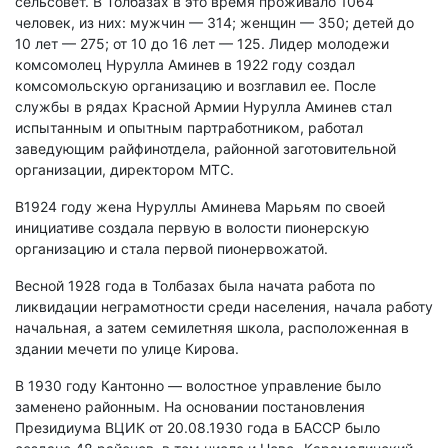
сельсовет. В Толбазах в это время проживало 1064
человек, из них: мужчин — 314; женщин — 350; детей до
10 лет — 275; от 10 до 16 лет — 125. Лидер молодежи
комсомолец Нурулла Аминев в 1922 году создал
комсомольскую организацию и возглавил ее. После
службы в рядах Красной Армии Нурулла Аминев стал
испытанным и опытным партработником, работал
заведующим райфинотдела, районной заготовительной
организации, директором МТС.
В1924 году жена Нуруллы Аминева Марьям по своей
инициативе создала первую в волости пионерскую
организацию и стала первой пионервожатой.
Весной 1928 года в Толбазах была начата работа по
ликвидации неграмотности среди населения, начала работу
начальная, а затем семилетняя школа, расположенная в
здании мечети по улице Кирова.
В 1930 году Кантонно — волостное управление было
заменено районным. На основании постановления
Президиума ВЦИК от 20.08.1930 года в БАССР было