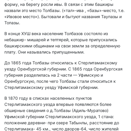
форму, на берегу росли ивы. В связи с этим башкиры
назвали это место Толбазы. («тал»-ива , «базы»-место, т.е.
«Ивовое место»). Бытовали и бытуют названия Таупазы и
Топазы.
В конце ХУШ века население Толбазов состояло из
небашкир- мишарей и тептярей, которые припускались
башкирскими общинами на свои земли за определенную
плату. Они назывались припущенными.
До 1865 года Толбазы относилась к Стерлитамакскому
уезду Оренбургской губернии. С 1865 года Оренбургская
губерния разделилась на 2 части — Уфимскую и
Оренбургскую, после чего Толбазы стали относиться к
Стерлитамакскому уезду Уфимской губернии.
В 1870 году в списках населенных пунктов
Стерлитамакского уезда впервые появляются более
обширные сведения о д.Толбазы (Адиль-Муратово)
Уфимской губернии Стерлитамакского уезда, 1 стана:
положение деревни- при озере Табынлы, расстояние до
Стерлитамака- 45 км., число дворов-64, число жителей