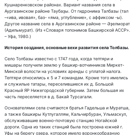
Кушнаренковском районах. Вариант названия села в
Аургазинском районе Таубаҙы. От гидронима Талбазы (тал
–«ива, ивовая», баз- «яма, углубление», с аффиксом -ы).
Другое название села в Аургазинском районе — Әҙелморат
(Адильмурат). (Из «Словаря топонимов Башкирской АССР».
– Уфа, 1980.)
История создания, основные вехи развития села Толбазы.
Село Толбазы известно с 1747 года, когда тептяри и
мишары получили землю у башкир-вотчинников Миркет-
Минской волости на условиях аренды с уплатой налога.
Тептяри относились к 5 и 7 командам. Кроме того имелись
и служилые татары, переселившиеся их д. Большой
Красный ЯР Нижегородской губернии. Затем большая их
часть переселяется в д. Бакай Турсагали.
Основателями села считаются братья Гадельша и Муратша,
а также башкиры Кутлугаллям, Кальчирбуран, Ульмаскул,
обслуживавшие военно-почтовую станцию Ногайской
дороги. Одна из таких станций была построена южней г.
Уфы на берегу озера, которое имело воронкообразную