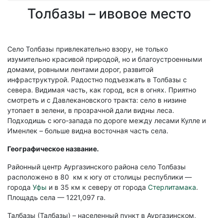
Толбазы – ивовое место
Село Толбазы привлекательно взору, не только
изумительно красивой природой, но и благоустроенными
домами, ровными лентами дорог, развитой
инфраструктурой. Радостно подъезжать в Толбазы с
севера. Видимая часть, как город, вся в огнях. Приятно
смотреть и с Давлекановского тракта: село в низине
утопает в зелени, в прозрачной дали видны леса.
Подходишь с юго-запада по дороге между лесами Кулле и
Именлек – больше видна восточная часть села.
Географическое название.
Районный центр Аургазинского района село Толбазы
расположено в 80 км к югу от столицы республики —
города
Уфы
и в 35 км к северу от города
Стерлитамака
.
Площадь села — 1221,097 га.
Талбазы (Талбаҙы) – населенный пункт в Аургазинском,