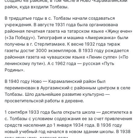
создано 48 районов, в том числе и Ново -Карамалинский
район, куда входили Толбазы.
В тридцатые годы в с. Толбазы начали создаваться
учреждения. В августе 1931 года была организована
районная печатная газета на татарском языке «Җиңү өчен»
(«За Победу»). Типография и машина «Американка» были
получены в г. Стерлитамаке. К весне 1932 года тираж
газеты достиг 3000 экземпляров. В 1933 году рождается
районная газета на чувашском языке «Ленин сулпе» («По
ленинскому пути»). А с 1962 года — русская «Путь
Родины».
В 1940 году Ново — Карамалинский район был
переименован в Аургазинский с районным центром в селе
Толбазы. Шло дальнейшее развитие культурно —
просветительской работы в деревне.
1 сентября 1933 года была открыта школа — десятилетка в
с. Толбазы с условием содержания ее за счет привлечения
средств населения до 1 января 1934 года. В 1936 году
новый учебный год начался в новом здании школы. В 1938
году открылись детские ясли.