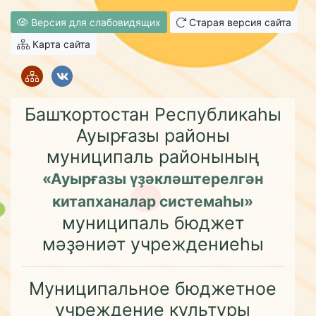
Версия для слабовидящих
Старая версия сайта
Карта сайта
Башҡортостан Республикаһы
Ауырғазы районы
муниципаль районының
«Ауырғазы үҙәкләштерелгән
китапханалар системаһы»
муниципаль бюджет
мәҙәниәт учреждениеһы
Муниципальное бюджетное
учреждение культуры