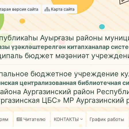
арая версия сайта
Карта сайта
публикаһы Ауырғазы районы муни
азы үҙәкләштерелгән китапханалар сист
ципаль бюджет мәҙәниәт учрежден
пальное бюджетное учреждение ку
инская централизованная библиотечная с
айона Аургазинский район Республ
ргазинская ЦБС» МР Аургазинский 
арям
Читателю
КОНТАКТЫ
График работы