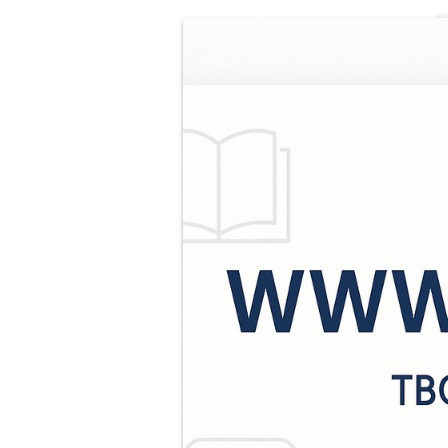
Н
Э
д
к
М
с
к
т
д
«
Н
т
с
в
в
р