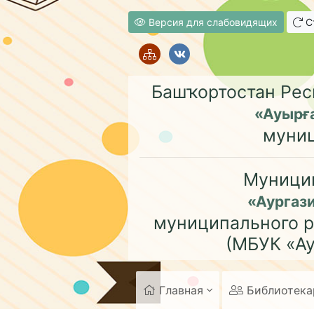
Версия для слабовидящих
Ст
Башҡортостан Рес
«Ауырғ
муни
Муници
«Аургаз
муниципального р
(МБУК «Ау
Главная
Библиотек