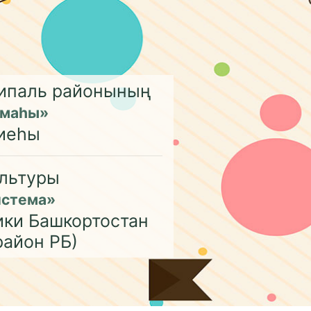
ципаль районының
емаһы»
иеһы
льтуры
истема»
ики Башкортостан
район РБ)