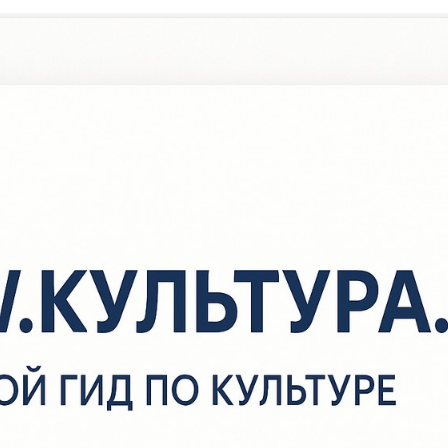
/
Новости
/
С днём рождения, книга!
С днём рождения, книга!
еделя детской книги — праздник любознательных детей влюблен
то праздник весёлых приключений, новых литературных открыт
етской книги в нашей стране приурочена к Международному дн
ниги, которая отмечается с 1967 года по инициативе и решению
еждународного совета по детской книге 2 апреля в день рожде
казочника Х.К. Андерсена. Подчёркивает тем самым огромную 
ниги в формировании духовного и интеллектуального развития д
радиционно проводится с 1943 г. Данное мероприятие предлож
етский писатель Лев Кассиль. Он придумал название для данно
Книжкины именины».
еделя детской книги в Тукаевской сельской библиотеке открыла
еатрализованная программа «С днём рождения, книга!». Хитрые
казочные персонажи задавали различные испытания, которые д
ыполняли. Они с лёгкостью отвечали на вопросы интерактивной
икторины, выполняли творческие задания. Путешествуя от книги 
ебята определяли направления Недели детской книги.