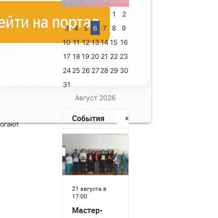
ила на дому
1
2
 встреча
3
4
5
6
7
8
9
рналы и
 провела
10
11
12
13
14
15
16
, «Кто
17
18
19
20
21
22
23
ь». Для
24
25
26
27
28
29
30
отека и книга
ции,
31
одаёт руку
Август 2026
ной
, но и доброе
могают