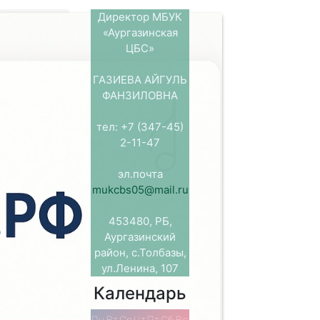
Директор МБУК
«Аургазинская
ЦБС»
ных в книгу.
ГАЗИЕВА АЙГУЛЬ
ий. Неделя
ФАНЗИЛОВНА
ю детской
тел: +7 (347-45)
ния великого
2-11-47
роль детской
етей и
эл.почта
ил известный
mukcbs05@mail.ru
й недели —
453480, РБ,
 литературно-
Аургазинский
 и коварные
район, с.Толбазы,
ети успешно
ул.Ленина, 107
 игры —
Календарь
к книге,
Пн
Вт
Ср
Чт
Пт
Сб
Вс