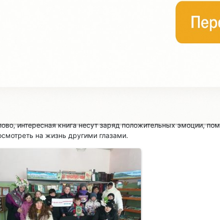
 рамках мероприятий Недели детской книги библиотекарь посет
услана Нигматуллина. Это было не просто посещение на дому, а
тарых знакомых. Библиотекарь принесла интересные книги, жу
нциклопедии — помощь в подготовке домашних заданий. Также
ромкое чтение и обсуждение рассказов «Вода», «Наше детство»
бманулся?» из книги Рашита Султангареева «Солнышко вернулос
ользователей с ограниченными возможностями здоровья, библи
тановится спасением от одиночества, несет положительные эмо
асполагает к общению, а библиотекарь не на словах, а на деле п
омощи и способствует информационной, нравственной, социаль
еабилитации детей с проблемами здоровья. Не только лекарство
лово, интересная книга несут заряд положительных эмоций, по
осмотреть на жизнь другими глазами.