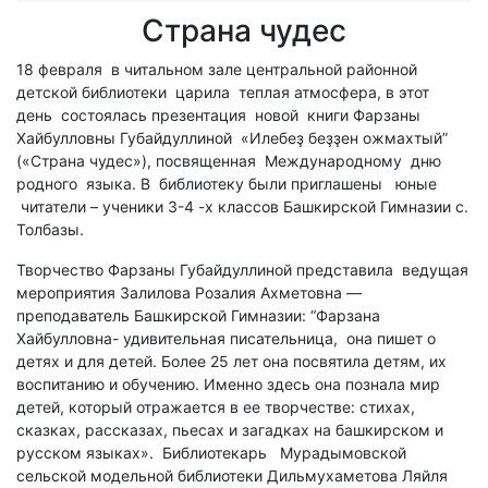
Страна чудес
18 февраля в читальном зале центральной районной
детской библиотеки царила теплая атмосфера, в этот
день состоялась презентация новой книги Фарзаны
Хайбулловны Губайдуллиной «Илебеҙ беҙҙен ожмахтый”
(«Страна чудес»), посвященная Международному дню
родного языка. В библиотеку были приглашены юные
читатели – ученики 3-4 -х классов Башкирской Гимназии с.
Толбазы.
Творчество Фарзаны Губайдуллиной представила ведущая
мероприятия Залилова Розалия Ахметовна —
преподаватель Башкирской Гимназии: “Фарзана
Хайбулловна- удивительная писательница, она пишет о
детях и для детей. Более 25 лет она посвятила детям, их
воспитанию и обучению. Именно здесь она познала мир
детей, который отражается в ее творчестве: стихах,
сказках, рассказах, пьесах и загадках на башкирском и
русском языках». Библиотекарь Мурадымовской
сельской модельной библиотеки Дильмухаметова Ляйля