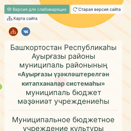
Версия для слабовидящих
Старая версия сайта
Карта сайта
Башҡортостан Республикаһы
Ауырғазы районы
муниципаль районының
«Ауырғазы үҙәкләштерелгән
китапханалар системаһы»
муниципаль бюджет
мәҙәниәт учреждениеһы
Муниципальное бюджетное
учреждение культуры