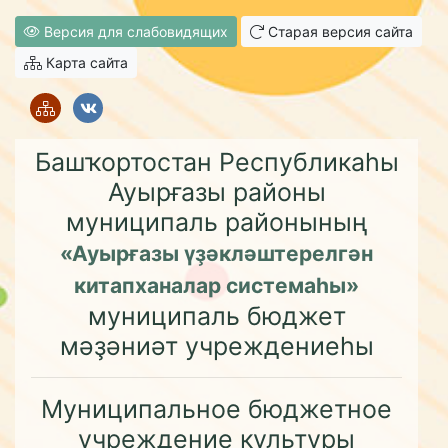
Версия для слабовидящих
Старая версия сайта
Карта сайта
Башҡортостан Республикаһы
Ауырғазы районы
муниципаль районының
«Ауырғазы үҙәкләштерелгән
китапханалар системаһы»
муниципаль бюджет
мәҙәниәт учреждениеһы
Муниципальное бюджетное
учреждение культуры