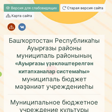
Версия для слабовидящих
Старая версия сайта
Карта сайта
Башҡортостан Республикаһы
Ауырғазы районы
муниципаль районының
«Ауырғазы үҙәкләштерелгән
китапханалар системаһы»
муниципаль бюджет
мәҙәниәт учреждениеһы
Муниципальное бюджетное
учреждение культуры