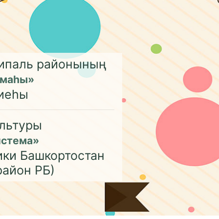
ципаль районының
емаһы»
иеһы
льтуры
истема»
ики Башкортостан
район РБ)