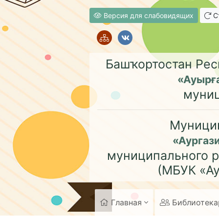
Версия для слабовидящих
Ст
Башҡортостан Рес
«Ауырғ
муни
Муници
«Аургаз
муниципального р
(МБУК «Ау
Главная
Библиотек