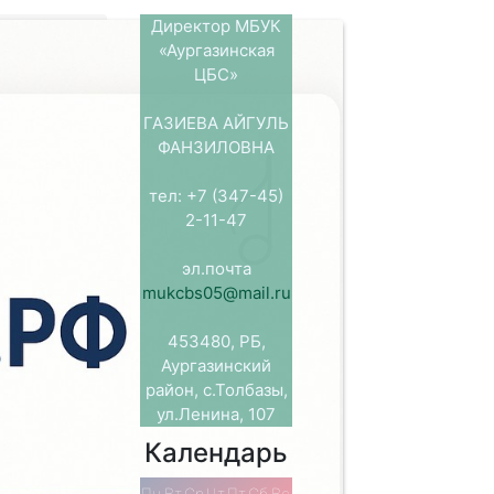
Директор МБУК
«Аургазинская
ров»
ЦБС»
ГАЗИЕВА АЙГУЛЬ
го
ФАНЗИЛОВНА
сть. Шитый
 наклонной
тел: +7 (347-45)
авшиеся на
2-11-47
ния тканьем.
ющиеся
эл.почта
фигур:
mukcbs05@mail.ru
ма, пользуясь
453480, РБ,
 какими — то
Аургазинский
жаные –
район, с.Толбазы,
ные вещи –
ул.Ленина, 107
. Лектор
Календарь
и символах.
 историей.
Пн
Вт
Ср
Чт
Пт
Сб
Вс