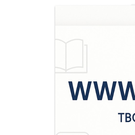
6
О
и
н
с
к
Т
р
к
В
и
з
т
в
р
У