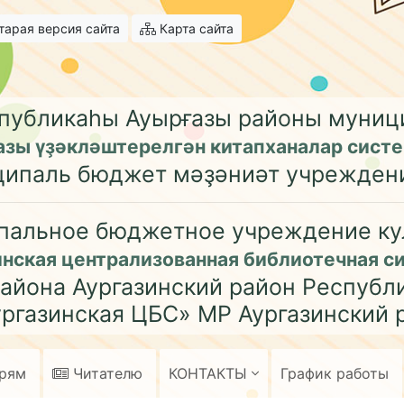
арая версия сайта
Карта сайта
публикаһы Ауырғазы районы муни
азы үҙәкләштерелгән китапханалар сист
ципаль бюджет мәҙәниәт учрежден
пальное бюджетное учреждение ку
инская централизованная библиотечная с
айона Аургазинский район Республ
ргазинская ЦБС» МР Аургазинский 
арям
Читателю
КОНТАКТЫ
График работы