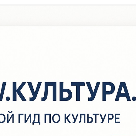
/
Афиша
/
Лекция «Тайны народных узоров»
Лекция «Тайны народных узо
 июня
в
15:00
Исмагиловская сельская библиотека
150 руб.
рнаментика, наиболее оригинальна и характерна для башкирско
зобразительного искусства, и её корни уходят глубоко в древно
итками орнамент был трёх типов: тамбурный, гладевый, с косой
тёжкой, реже петельчатый. Геометрические орнаменты, встреч
онцах полотенец и на коврах, определяются техникой изготовле
каные на станках, они по рисунку представляют собой череду
азноцветные полосы, или сочетания различных геометрических 
вадратов, прямоугольников, ромбов.
стречаясь с башкирами в национальной одежде, посещая их до
х утварью, мы обращаем внимание на то, что все они украшены
авитками, фигурками. Деревянные вещи украшены резьбой, ко
иснением, металлические – чеканкой, одежда и другие домотка
ышивкой и аппликацией. Такие украшения называют орнаментом
асскажет молодым людям о многообразии узоров, их значении 
чащиеся ознакомятся с наглядными примерами орнаментов и их