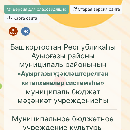
Версия для слабовидящих
Старая версия сайта
Карта сайта
Башҡортостан Республикаһы
Ауырғазы районы
муниципаль районының
«Ауырғазы үҙәкләштерелгән
китапханалар системаһы»
муниципаль бюджет
мәҙәниәт учреждениеһы
Муниципальное бюджетное
учреждение культуры