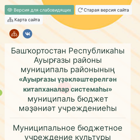
Версия для слабовидящих
Старая версия сайта
Карта сайта
Башҡортостан Республикаһы
Ауырғазы районы
муниципаль районының
«Ауырғазы үҙәкләштерелгән
китапханалар системаһы»
муниципаль бюджет
мәҙәниәт учреждениеһы
Муниципальное бюджетное
учреждение культуры