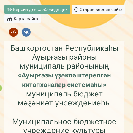
Версия для слабовидящих
Старая версия сайта
Карта сайта
Башҡортостан Республикаһы
Ауырғазы районы
муниципаль районының
«Ауырғазы үҙәкләштерелгән
китапханалар системаһы»
муниципаль бюджет
мәҙәниәт учреждениеһы
Муниципальное бюджетное
учреждение культуры