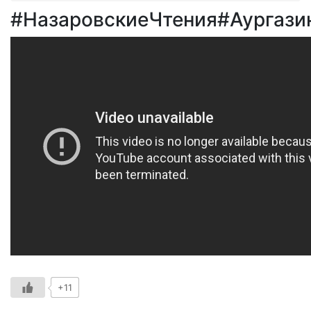
#НазаровскиеЧтения#Аургази
+11