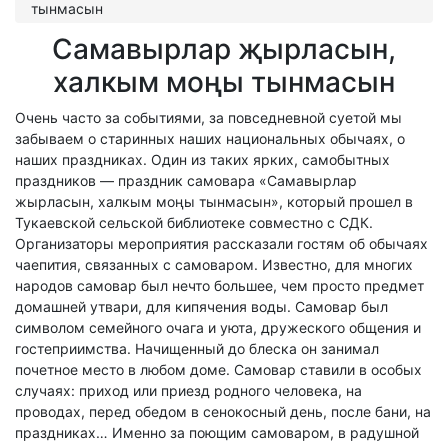
тынмасын
Самавырлар җырласын,
халкым моңы тынмасын
Очень часто за событиями, за повседневной суетой мы
забываем о старинных наших национальных обычаях, о
наших праздниках. Один из таких ярких, самобытных
праздников — праздник самовара «Самавырлар
жырласын, халкым моңы тынмасын», который прошел в
Тукаевской сельской библиотеке совместно с СДК.
Организаторы мероприятия рассказали гостям об обычаях
чаепития, связанных с самоваром. Известно, для многих
народов самовар был нечто большее, чем просто предмет
домашней утвари, для кипячения воды. Самовар был
символом семейного очага и уюта, дружеского общения и
гостеприимства. Начищенный до блеска он занимал
почетное место в любом доме. Самовар ставили в особых
случаях: приход или приезд родного человека, на
проводах, перед обедом в сенокосный день, после бани, на
праздниках… Именно за поющим самоваром, в радушной