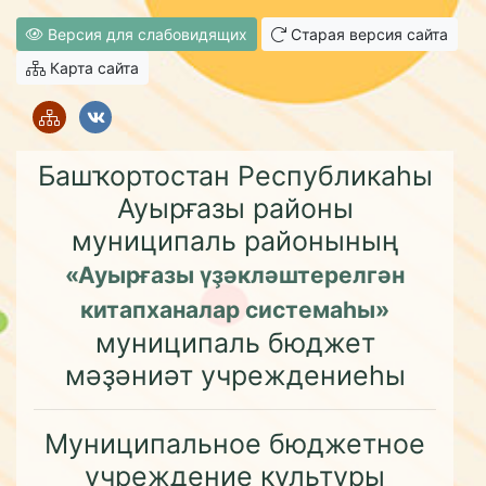
Версия для слабовидящих
Старая версия сайта
Карта сайта
Башҡортостан Республикаһы
Ауырғазы районы
муниципаль районының
«Ауырғазы үҙәкләштерелгән
китапханалар системаһы»
муниципаль бюджет
мәҙәниәт учреждениеһы
Муниципальное бюджетное
учреждение культуры