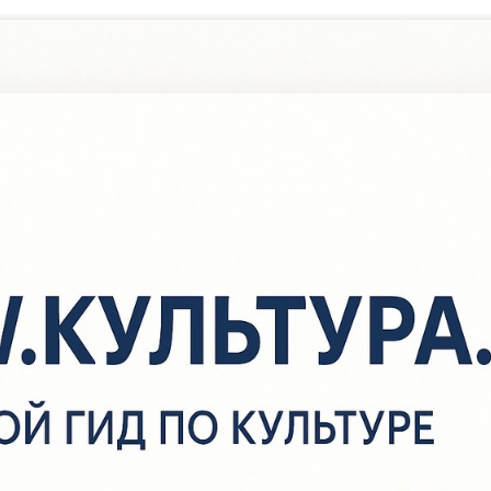
/
Новости
/
Опрос качества предоставляемых услуг
Опрос качества предоставля
услуг
важаемые друзья!!!
росим пройти опрос качества предоставляемых услуг.
прос проводится в целях выявления вашего мнения о качестве 
казания услуг в организации «Муниципальное бюджетное учре
ультуры «Аургазинская централизованная библиотечная систем
униципального района Аургазинский район Республики Башкорт
ожалуйста, ответьте на вопросы анкеты. Ваше мнение позволит
аботу и повысить качество оказания услуг.
прос проводится анонимно.
онфиденциальность всей Вашей информации о качестве условий
слуг гарантируется.
сылка на опрос
https://xn--2022-k5drhb.xn--80aa2abfodnqc1e7a
0asehdb/form.php?i=437