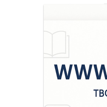
У
П
О
о
к
м
П
р
О
К
у
С
8