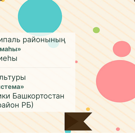
ципаль районының
емаһы»
иеһы
льтуры
истема»
ики Башкортостан
район РБ)