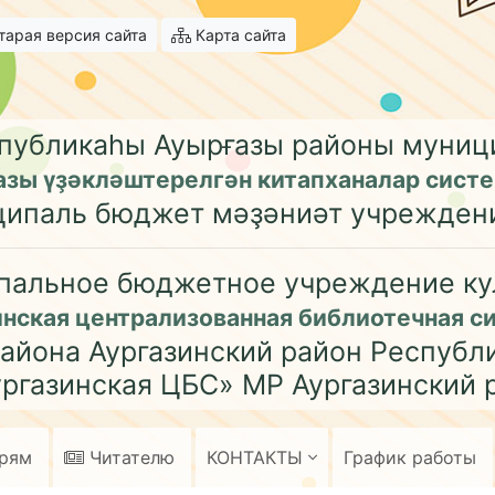
арая версия сайта
Карта сайта
публикаһы Ауырғазы районы муни
азы үҙәкләштерелгән китапханалар сист
ципаль бюджет мәҙәниәт учрежден
пальное бюджетное учреждение ку
инская централизованная библиотечная с
айона Аургазинский район Республ
ргазинская ЦБС» МР Аургазинский 
арям
Читателю
КОНТАКТЫ
График работы