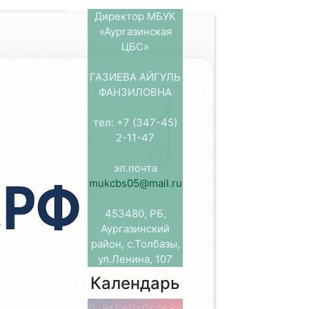
Директор МБУК
«Аургазинская
емых
ЦБС»
ГАЗИЕВА АЙГУЛЬ
ФАНЗИЛОВНА
тел: +7 (347-45)
условий
2-11-47
ждение
а»
остан.
эл.почта
mukcbs05@mail.ru
 улучшить
453480, РБ,
Аургазинский
район, с.Толбазы,
 оказания
ул.Ленина, 107
Календарь
6c.xn–
Пн
Вт
Ср
Чт
Пт
Сб
Вс