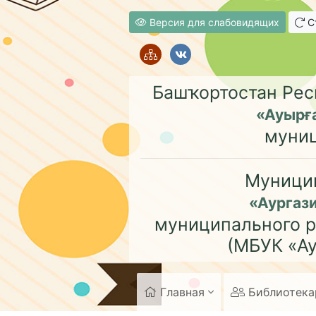
Версия для слабовидящих
Ст
Башҡортостан Рес
«Ауырғ
муни
Муници
«Аургаз
муниципального р
(МБУК «Ау
Главная
Библиотек