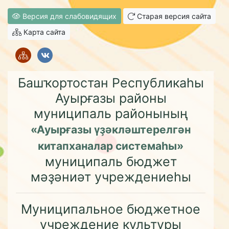
Версия для слабовидящих
Старая версия сайта
Карта сайта
Башҡортостан Республикаһы
Ауырғазы районы
муниципаль районының
«Ауырғазы үҙәкләштерелгән
китапханалар системаһы»
муниципаль бюджет
мәҙәниәт учреждениеһы
Муниципальное бюджетное
учреждение культуры