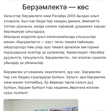
Берҙәмлектә — көс
Халыҡтар берҙәмлеге көнө Рәсәйҙә 2005 йылдан алып
үткәрелә. Был көн беҙҙә һәр кемдең диненә, йәмғиәттә
тотҡан урынына, матди хәленә ҡарамай, дошманға ҡаршы
берләшеүҙе сағылдыра.
Мораҙым моделле ауыл китапханаһында уҡыусылар
менән «Берҙәмлектә — көс» тигән темаға һөйләшеү
ойошторолдо һәм улар ошо темаға арналған викторина
һорауҙарына яуаптар ҙа эҙләнеләр. Күмәкләшеп «Көсөбеҙ
дуҫлыҡта, татыулыҡта, берҙәмлектә», тип аталған күңелле
уйындар ҙа уйнанылар.
Берҙәмлек-ул кешенең ҡеүәтлелеге, ҙур көс. Берҙәмлек
һәр саҡ беҙҙең күңелдәрҙә булһын. Халыҡ- ара берҙәмлек
көнө менән ҡотлайбыҙ. Ер йөҙөндә төрлө халыҡ дуҫ
булһын, берҙәм булһын! Һәр кешенең йөрәгенә изгелек
нуры ҡунһын!