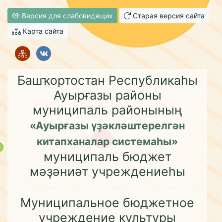
Версия для слабовидящих
Старая версия сайта
Карта сайта
Башҡортостан Республикаһы
Ауырғазы районы
муниципаль районының
«Ауырғазы үҙәкләштерелгән
китапханалар системаһы»
муниципаль бюджет
мәҙәниәт учреждениеһы
Муниципальное бюджетное
учреждение культуры