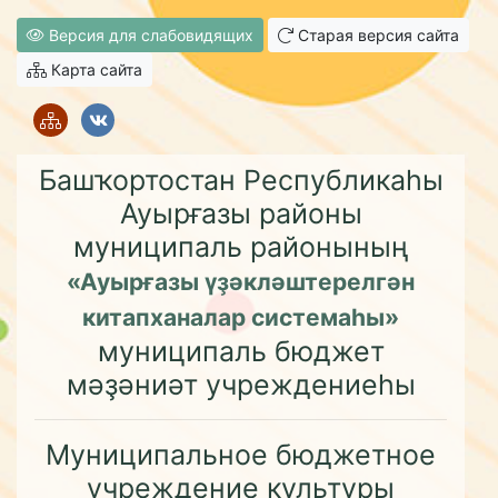
Версия для слабовидящих
Старая версия сайта
Карта сайта
Башҡортостан Республикаһы
Ауырғазы районы
муниципаль районының
«Ауырғазы үҙәкләштерелгән
китапханалар системаһы»
муниципаль бюджет
мәҙәниәт учреждениеһы
Муниципальное бюджетное
учреждение культуры