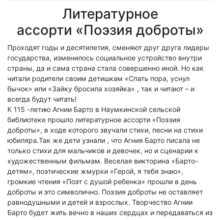
Литературное
ассорти «Поэзия доброты»
Проходят годы и десятилетия, сменяют друг друга лидеры
государства, изменилось социальное устройство внутри
страны, да и сама страна стала совершенно иной. Но как
читали родители своим детишкам «Спать пора, уснул
бычок» или «Зайку бросила хозяйка» , так и читают – и
всегда будут читать!
К 115 -летию Агнии Барто в Наумкинской сельской
библиотеке прошло литературное ассорти «Поэзия
доброты», в ходе которого звучали стихи, песни на стихи
юбиляра.Так же дети узнали , что Агния Барто писала не
только стихи для мальчиков и девочек, но и сценарии к
художественным фильмам. Веселая викторина «Барто-
детям», поэтические жмурки «Герой, я тебя знаю»,
громкие чтения «Поэт с душой ребенка» прошли в день
доброты и это символично. Поэзия доброты не оставляет
равнодушными и детей и взрослых. Творчество Агнии
Барто будет жить вечно в наших сердцах и передаваться из