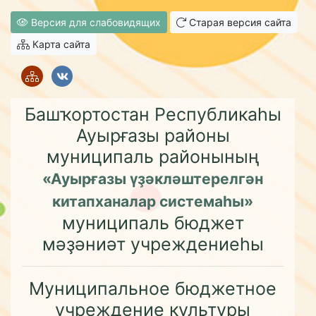
Версия для слабовидящих
Старая версия сайта
Карта сайта
Башҡортостан Республикаһы
Ауырғазы районы
муниципаль районының
«Ауырғазы үҙәкләштерелгән
китапханалар системаһы»
муниципаль бюджет
мәҙәниәт учреждениеһы
Муниципальное бюджетное
учреждение культуры