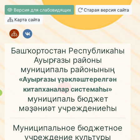
Версия для слабовидящих
Старая версия сайта
Карта сайта
Башҡортостан Республикаһы
Ауырғазы районы
муниципаль районының
«Ауырғазы үҙәкләштерелгән
китапханалар системаһы»
муниципаль бюджет
мәҙәниәт учреждениеһы
Муниципальное бюджетное
учреждение культуры