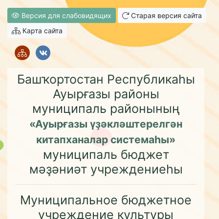
Версия для слабовидящих
Старая версия сайта
Карта сайта
Башҡортостан Республикаһы
Ауырғазы районы
муниципаль районының
«Ауырғазы үҙәкләштерелгән
китапханалар системаһы»
муниципаль бюджет
мәҙәниәт учреждениеһы
Муниципальное бюджетное
учреждение культуры