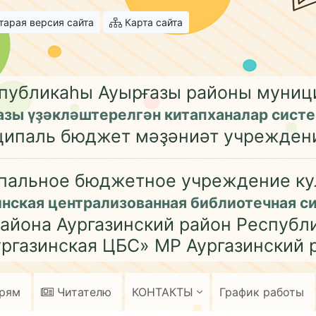
арая версия сайта
Карта сайта
публикаһы Ауырғазы районы муни
азы үҙәкләштерелгән китапханалар сист
ципаль бюджет мәҙәниәт учрежден
пальное бюджетное учреждение ку
инская централизованная библиотечная с
айона Аургазинский район Республ
ргазинская ЦБС» МР Аургазинский 
арям
Читателю
КОНТАКТЫ
График работы