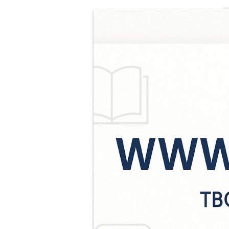
К
н
п
п
о
Р
л
п
и
г
—