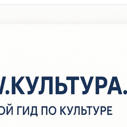
/
Новости
/
Скажи наркотикам - НЕТ!
Скажи наркотикам — НЕТ
 Международному дню​ борьбы с​ наркоманией и​ незаконным об
аркотиков, Тряпинская сельская библиотека для учащихся 8 кла
рофилактическую беседу, где школьникам рассказали историю
роисхождения наркотических средств, о​ пагубном влиянии нарко
рганизм человека, о​ методах борьбы с​ ними в​ разных странах ми
оссии. Во​ время беседы ученики узнали о​ том, кто и​ как затяг
юдей в​ наркотический омут, как противостоять тем, кто предлаг
опробовать психоактивные вещества. Для большей наглядности 
нформации учащимся роздали памятки: «Жизнь над пропастью»
де торгуют наркотиками». Также в библиотеке оформлена книж
 предупреждение «Знать, чтобы уберечь себя».
+1