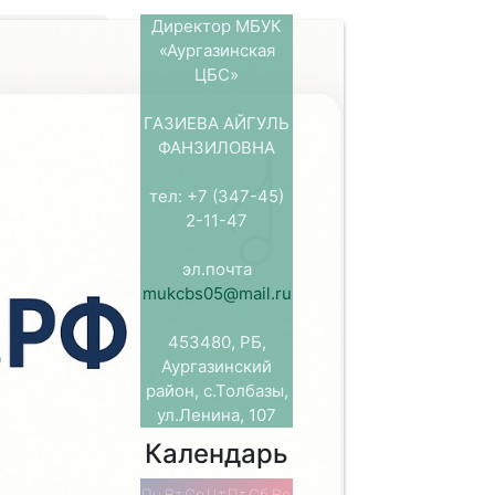
Директор МБУК
«Аургазинская
!
ЦБС»
оротом
ГАЗИЕВА АЙГУЛЬ
сса провела ​
ФАНЗИЛОВНА
тиков на​
тел: +7 (347-45)
ра и​ в​
2-11-47
ивает молодых
ает
эл.почта
и восприятия
mukcbs05@mail.ru
, «Сообщи,
ная выставка
453480, РБ,
Аургазинский
район, с.Толбазы,
ул.Ленина, 107
Календарь
Пн
Вт
Ср
Чт
Пт
Сб
Вс