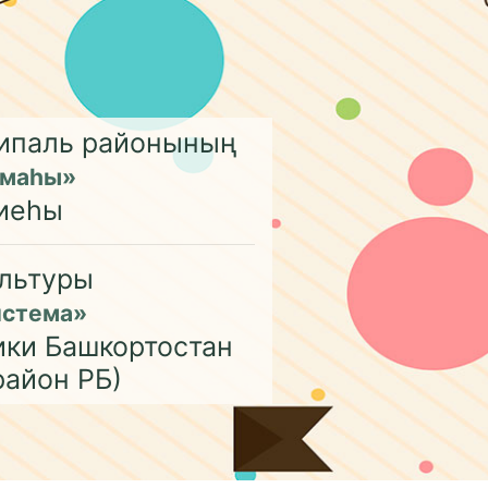
ципаль районының
емаһы»
иеһы
льтуры
истема»
ики Башкортостан
район РБ)