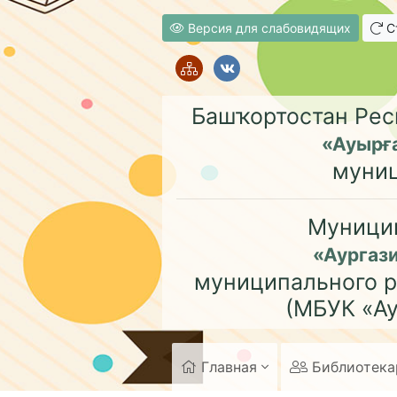
Версия для слабовидящих
Ст
Башҡортостан Рес
«Ауырғ
муни
Муници
«Аургаз
муниципального р
(МБУК «Ау
Главная
Библиотек