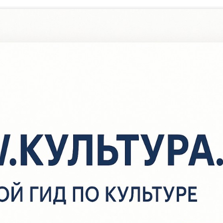
/
Новости
/
«Целый мир от красоты»
«Целый мир от красоты»
елый мир от красоты… Именно поэзия учит людей видеть красо
кружающего мира, открывает им души других людей, цветов и 
верей и птиц, делает человека добрее, красивее, передает им ч
 сострадания ко всем живым существам.
 декабря состоится большое событие в культурной жизни страны
о дня рождения великого русского поэта Афанасия Афанасьевич
оэзия Фета — наше великое духовное достояние, наша национа
ордость. Фет вошёл в историю русской поэзии как представител
азываемого «чистого искусства». Он утверждал, что красота —
ель художника. Природа и любовь были главными темами прои
ета. У него было трепетное лирическое чувство любви к родной 
наменательной дате библиотекарь Исмагиловской сельской биб
рганизовала встречу с учащимися 10 класса МБУ СОШ с.Исмаги
вежем воздухе в парке. Ребята читали стихи поэта. Вспомнили с
тихотворений из его творчества наизусть. Они вечны, как трели 
робкое дыхание» любви, как «говор звёзд на небесах». Поэзия 