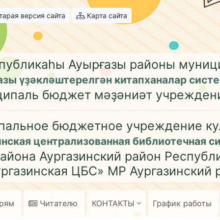
арая версия сайта
Карта сайта
публикаһы Ауырғазы районы муни
азы үҙәкләштерелгән китапханалар сист
ципаль бюджет мәҙәниәт учрежден
пальное бюджетное учреждение ку
инская централизованная библиотечная с
айона Аургазинский район Республ
ргазинская ЦБС» МР Аургазинский 
арям
Читателю
КОНТАКТЫ
График работы