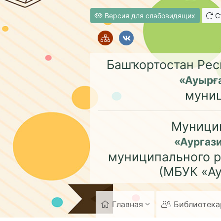
Версия для слабовидящих
Ст
Башҡортостан Рес
«Ауырғ
муни
Муници
«Аургаз
муниципального р
(МБУК «Ау
Главная
Библиотек