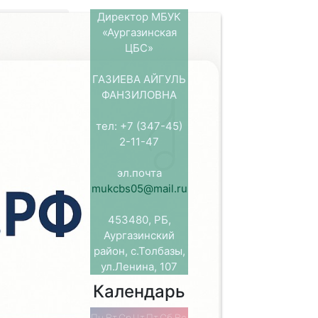
Директор МБУК
«Аургазинская
ЦБС»
ту
ГАЗИЕВА АЙГУЛЬ
деревьев,
ФАНЗИЛОВНА
увства любви
тел: +7 (347-45)
2-11-47
 200 – летие
а Фета.
эл.почта
льная
mukcbs05@mail.ru
ь так
 единственная
зведений
453480, РБ,
земле. К этой
Аургазинский
лиотеки
район, с.Толбазы,
лова на
ул.Ленина, 107
троки
Календарь
соловья, как
Фета очень
Пн
Вт
Ср
Чт
Пт
Сб
Вс