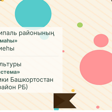
ципаль районының
емаһы»
иеһы
льтуры
истема»
ики Башкортостан
район РБ)