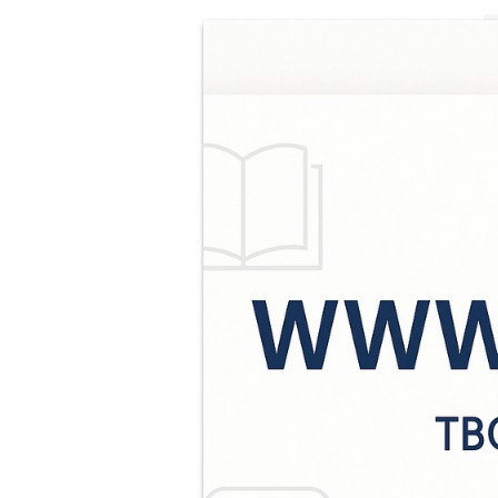
Ц
о
з
и
5
с
П
г
н
ц
Ф
з
о
с
с
«