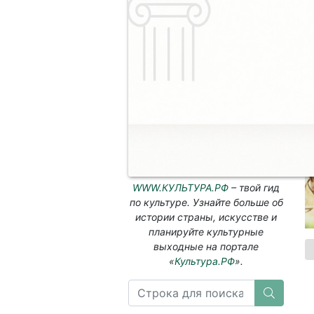
м
к
К
п
в
о
Н
WWW.КУЛЬТУРА.РФ
– твой гид
по культуре. Узнайте больше об
истории страны, искусстве и
планируйте культурные
выходные на портале
«
Культура.РФ
».