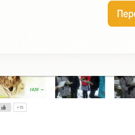
узыкальна, свыше 180 его стихотворений положены на музыку. 
омпозитор Чайковский, который охотно обращался к поэзии Фета
. Романову: «Фет есть явление исключительное. Это не просто по
оэт-музыкант, как бы избегающий даже таких тем, которые лег
ыражению словом». А Константин Паустовский считал Фета
сновоположником космической лирики. Лирику Фета высоко цен
екрасов, Н.Г. Чернышевский, Л.Н. Толстой, И.С. Тургенев.
+15