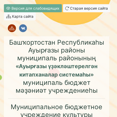
Версия для слабовидящих
Старая версия сайта
Карта сайта
Башҡортостан Республикаһы
Ауырғазы районы
муниципаль районының
«Ауырғазы үҙәкләштерелгән
китапханалар системаһы»
муниципаль бюджет
мәҙәниәт учреждениеһы
Муниципальное бюджетное
учреждение культуры