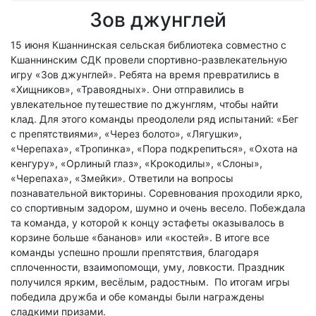
Зов джунглей
15 июня Кшаннинская сельская библиотека совместно с
Кшаннинским СДК провели спортивно-развлекательную
игру «Зов джунглей». Ребята на время превратились в
«Хищников», «Травоядных». Они отправились в
увлекательное путешествие по джунглям, чтобы найти
клад. Для этого команды преодолели ряд испытаний: «Бег
с препятствиями», «Через болото», «Лягушки»,
«Черепаха», «Тропинка», «Пора подкрепиться», «Охота на
кенгуру», «Орлиный глаз», «Крокодилы», «Слоны»,
«Черепаха», «Змейки». Ответили на вопросы
познавательной викторины. Соревнования проходили ярко,
со спортивным задором, шумно и очень весело. Побеждала
та команда, у которой к концу эстафеты оказывалось в
корзине больше «бананов» или «костей». В итоге все
команды успешно прошли препятствия, благодаря
сплоченности, взаимопомощи, уму, ловкости. Праздник
получился ярким, весёлым, радостным. По итогам игры
победила дружба и обе команды были награждены
сладкими призами.