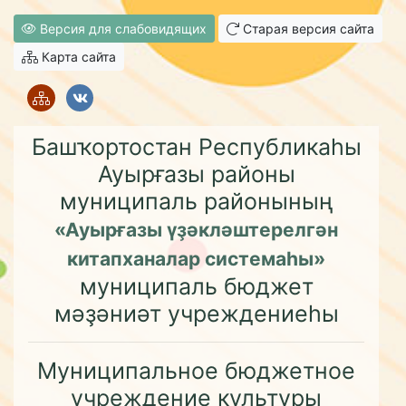
Версия для слабовидящих
Старая версия сайта
Карта сайта
Башҡортостан Республикаһы
Ауырғазы районы
муниципаль районының
«Ауырғазы үҙәкләштерелгән
китапханалар системаһы»
муниципаль бюджет
мәҙәниәт учреждениеһы
Муниципальное бюджетное
учреждение культуры