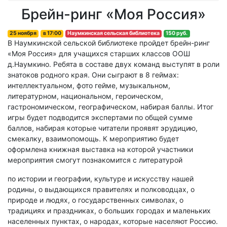
Брейн-ринг «Моя Россия»
25 ноября
в
17:00
Наумкинская сельская библиотека
150 руб.
В Наумкинской сельской библиотеке пройдет брейн-ринг
«Моя Россия» для учащихся старших классов ООШ
д.Наумкино. Ребята в составе двух команд выступят в роли
знатоков родного края. Они сыграют в 8 геймах:
интеллектуальном, фото гейме, музыкальном,
литературном, национальном, героическом,
гастрономическом, географическом, набирая баллы. Итог
игры будет подводится экспертами по общей сумме
баллов, набирая которые читатели проявят эрудицию,
смекалку, взаимопомощь. К мероприятию будет
оформлена книжная выставка на которой участники
мероприятия смогут познакомится с литературой
по истории и географии, культуре и искусству нашей
родины, о выдающихся правителях и полководцах, о
природе и людях, о государственных символах, о
традициях и праздниках, о больших городах и маленьких
населенных пунктах, о народах, которые населяют Россию.