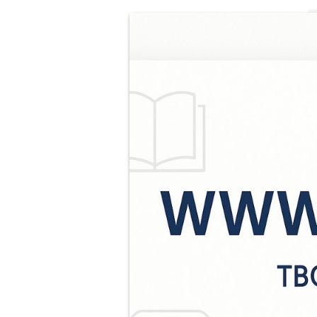
В
п
р
Д
С
М
и
р
к
л
о
я
ж
«
в