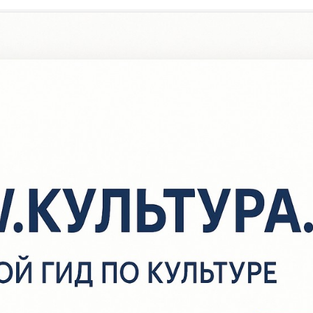
/
Новости
/
«Детство под защитой»
«Детство под защитой»
 рамках Всемирного Дня прав ребёнка и Всероссийского Дня п
омощи детям, который ежегодно отмечается 20 ноября в центр
айонной детской библиотеке для юных читателей прошло онлай
ень правовых знаний «Детство под защитой».
отрудники библиотеки познакомили читателей с деятельностью 
еждународных организаций по защите прав человека, с основ
 свободами, изложенными в Конвенции о правах ребенка. В игр
ебята ознакомились не только со своими правами, но и с обязан
оторые есть у каждого человека. Надеемся, что правовая викто
итературных героев помогла ребятам разобраться в том, чем п
тличаются права и обязанности школьников, а притча о верблюд
рко отобразила ситуацию, которая может случиться с любым че
изни. В завершение предложили прослушать стихи «Наши права
Мир, который нужен мне». Также в библиотеке действует посто
ыставка «Чтобы не было беды».