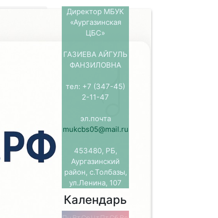
Директор МБУК
«Аургазинская
ЦБС»
равовой
ГАЗИЕВА АЙГУЛЬ
альной
ФАНЗИЛОВНА
н-мероприятие
тел: +7 (347-45)
2-11-47
Российских и
ными правами
эл.почта
овой форме
mukcbs05@mail.ru
ностями,
рина
охожи и чем
453480, РБ,
е и лошади
Аургазинский
ловеком в
район, с.Толбазы,
» и песню
ул.Ленина, 107
янная книжная
Календарь
Пн
Вт
Ср
Чт
Пт
Сб
Вс