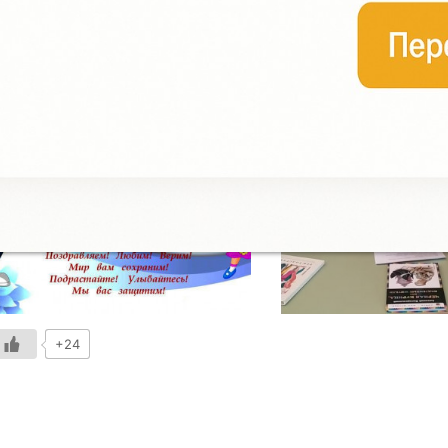
сылка на онлайн — мероприятие https://vk.com/centr_biblioterapi
62798545_456239067%2F99855bc699f3de1c0d%2Fpl_wall_-1627
+24