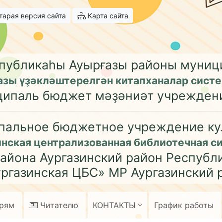
арая версия сайта
Карта сайта
публикаһы Ауырғазы районы муни
азы үҙәкләштерелгән китапханалар сист
ципаль бюджет мәҙәниәт учрежден
пальное бюджетное учреждение ку
инская централизованная библиотечная с
айона Аургазинский район Республ
ргазинская ЦБС» МР Аургазинский 
арям
Читателю
КОНТАКТЫ
График работы