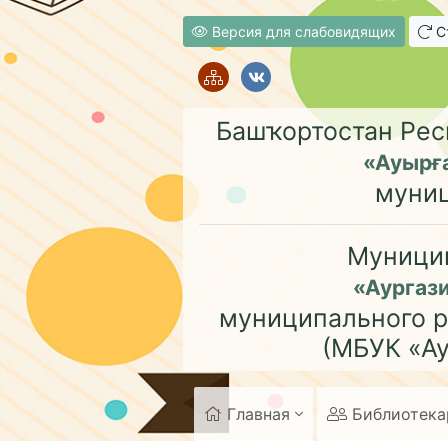
Версия для слабовидящих
Ст
Башҡортостан Рес
«Ауырғ
муни
Муници
«Аургаз
муниципального р
(МБУК «Ау
Главная
Библиотек