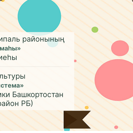
ципаль районының
емаһы»
иеһы
льтуры
истема»
ики Башкортостан
район РБ)