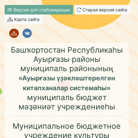
Версия для слабовидящих
Старая версия сайта
Карта сайта
Башҡортостан Республикаһы
Ауырғазы районы
муниципаль районының
«Ауырғазы үҙәкләштерелгән
китапханалар системаһы»
муниципаль бюджет
мәҙәниәт учреждениеһы
Муниципальное бюджетное
учреждение культуры