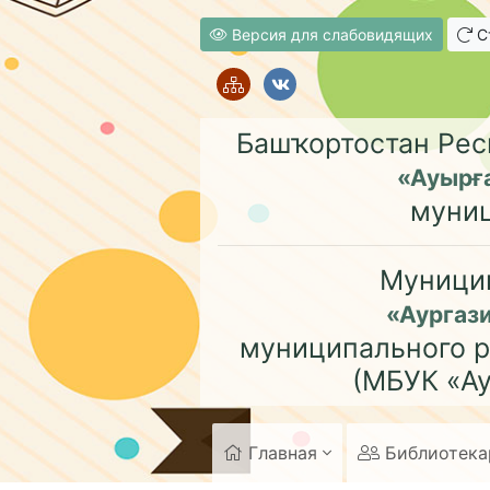
Версия для слабовидящих
Ст
Башҡортостан Рес
«Ауырғ
муни
Муници
«Аургаз
муниципального р
(МБУК «Ау
Главная
Библиотек