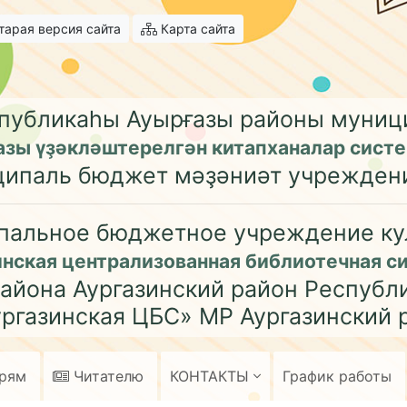
арая версия сайта
Карта сайта
публикаһы Ауырғазы районы муни
азы үҙәкләштерелгән китапханалар сист
ципаль бюджет мәҙәниәт учрежден
пальное бюджетное учреждение ку
инская централизованная библиотечная с
айона Аургазинский район Республ
ргазинская ЦБС» МР Аургазинский 
арям
Читателю
КОНТАКТЫ
График работы