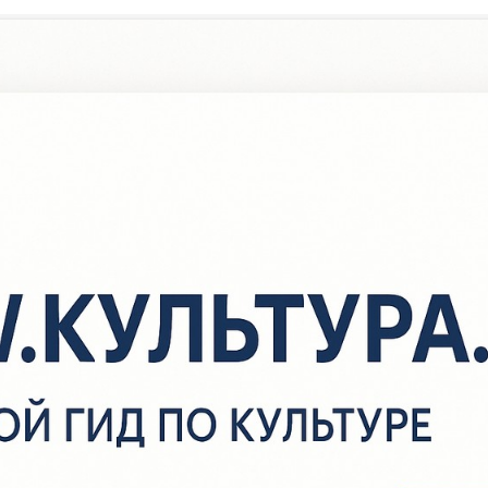
/
Новости
/
Акция «Дарите книги с любовью»
Акция «Дарите книги с любо
 7 по 14 февраля 2023 года Ассоциация деятелей культуры, иску
росвещения по приобщению детей к чтению «Растим читателя» 
оддержке Российской государственной детской библиотеки про
едьмую общероссийскую акцию «Дарите книги с любовью», при
еждународному дню книгодарения, который отмечается 14 фев
ногих странах мира. В Тукаевской сельской библиотеке прошла
Дарите книги с любовью». Главная задача акции – показать, что
удожественная книга была и остаётся прекрасным подарком и н
воей ценности. Поэтому значение книги в нашей жизни неизмери
то ключ к знаниям, что передается веками. Книги дают преимущ
олько в нашей личной жизни, но и в профессиональной деятельн
богащают словарный запас и являются отличным инструментов в
громное спасибо читателям нашей библиотеки — Хасанову Сауб
катерине, Деминой Наташе за подаренные книги, которые стану
кладом в дело продвижения книги и чтения!