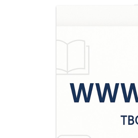
С
п
п
С
М
м
«
х
с
Э
т
о
О
Е
в