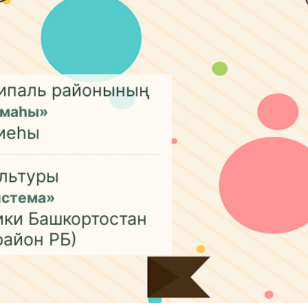
ципаль районының
емаһы»
иеһы
льтуры
истема»
ики Башкортостан
район РБ)