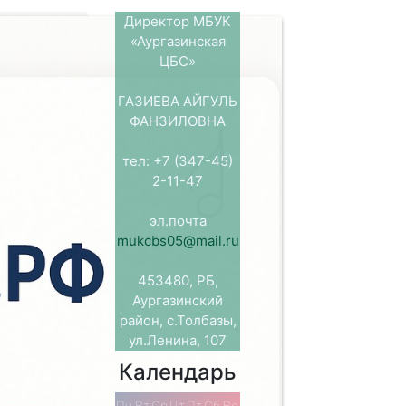
Директор МБУК
«Аургазинская
вью»
ЦБС»
сства и
ГАЗИЕВА АЙГУЛЬ
при
ФАНЗИЛОВНА
водит
уроченную к
тел: +7 (347-45)
раля во
2-11-47
 акция
эл.почта
е теряет
mukcbs05@mail.ru
мо велико.
ество не
453480, РБ,
ости. Они
Аургазинский
 жизни.
район, с.Толбазы,
ану, Диваевой
ул.Ленина, 107
т бесценным
Календарь
Пн
Вт
Ср
Чт
Пт
Сб
Вс