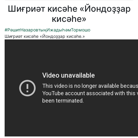
Шиғриәт кисәһе «Йондоҙҙар
кисәһе»
#РәшитНазаровтыңИжадыҺәмТормошо
Шиғриәт кисәһе «Йондоҙҙар кисәһе.»