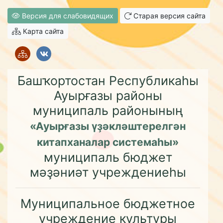
Версия для слабовидящих
Старая версия сайта
Карта сайта
Башҡортостан Республикаһы
Ауырғазы районы
муниципаль районының
«Ауырғазы үҙәкләштерелгән
китапханалар системаһы»
муниципаль бюджет
мәҙәниәт учреждениеһы
Муниципальное бюджетное
учреждение культуры