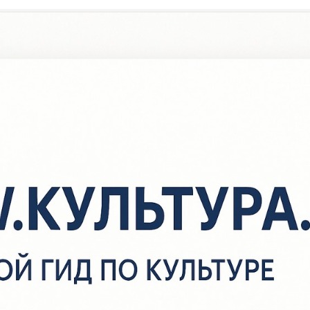
/
Новости
/
Осенние посиделки на Покров
Осенние посиделки на Покр
 рамках года культурного наследия народов России, в Наумкин
Осенние посиделки на Покров». Библиотекарь собрала детей з
толом, где гости узнали историю православного праздника, трад
Русский праздник». Веселые частушки, стихи про осень, приме
 поговорки про Покров день, осенние загадки с грядки украсил
аумкинцев.А какой же праздник без угощений! В завершении пр
олучили сладкие призы и попили чай с чувашским покровским 
укӑль.
+5