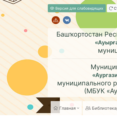
Версия для слабовидящих
Ст
Башҡортостан Рес
«Ауырғ
муни
Муници
«Аургаз
муниципального р
(МБУК «Ау
Главная
Библиотек