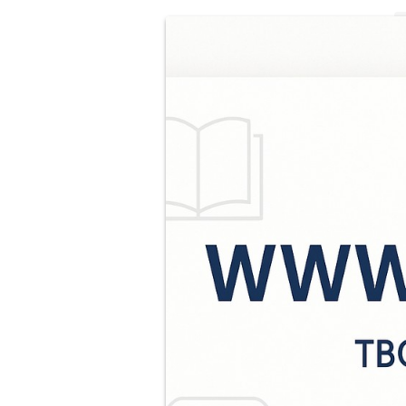
В
«
с
«
и
н
п
к