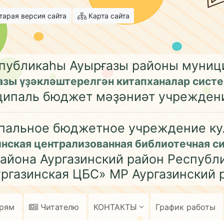
арая версия сайта
Карта сайта
публикаһы Ауырғазы районы муни
азы үҙәкләштерелгән китапханалар сист
ципаль бюджет мәҙәниәт учрежден
пальное бюджетное учреждение ку
инская централизованная библиотечная с
айона Аургазинский район Республ
ргазинская ЦБС» МР Аургазинский 
арям
Читателю
КОНТАКТЫ
График работы