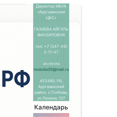
Директор МБУК
«Аургазинская
ов
ЦБС»
о прошли
ГАЗИЕВА АЙГУЛЬ
а праздничным
ФАНЗИЛОВНА
иции из книги
ты, пословицы
тел: +7 (347-45)
и досуг юных
2-11-47
аздника все
пирогом —
эл.почта
mukcbs05@mail.ru
453480, РБ,
Аургазинский
район, с.Толбазы,
ул.Ленина, 107
Календарь
Пн
Вт
Ср
Чт
Пт
Сб
Вс