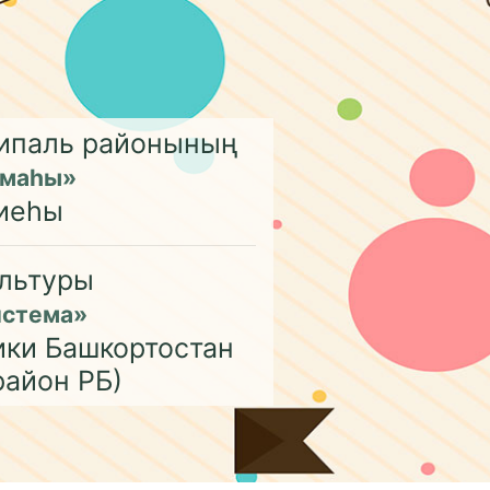
ципаль районының
емаһы»
иеһы
льтуры
истема»
ики Башкортостан
район РБ)