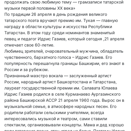
продолжать свою любимую тему — грамзаписи татарской
музыки первой половины ХХ века»
По традиции 26 апреля в день рождения великого
татарского поэта вручают премию им. Тукая — главную
награду в области культуры и искусства Республики
Татарстан. В этом году среди номинантов знаменитый
певец и педагог Идрис Газиев, который сегодня ,21 апреля
отмечает свое 60-летие.
Любимец зрителей, очаровательный мужчина, обладатель
чувственного, бархатного голоса – Идрис Газиев. Его
популярность перешагнула границы Башкирии, его знают в
России и за рубежом.
Признанный маэстро вокала — заслуженный артист
России, народный артист Башкортостана и Татарстана,
лауреат государственной премии им. Салавата Юлаева
Идрис Газиев родился в селе Курманаево Аургазинского
района Башкирской АССР 21 апреля 1960 года. Вырос он в
музыкальной семье, в атмосфере народных песен. Его
родители работали сельскими учителями, всегда
интересовались музыкой и театром, сами ставили
спектакли, организовывали концерты. Мама и дед хорошо
пели татарские песни, отец играл на баяне. Поэтому Идрис