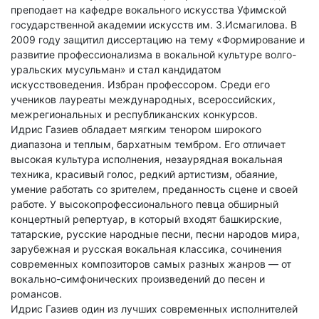
преподает на кафедре вокального искусства Уфимской
государственной академии искусств им. З.Исмагилова. В
2009 году защитил диссертацию на тему «Формирование и
развитие профессионализма в вокальной культуре волго-
уральских мусульман» и стал кандидатом
искусствоведения. Избран профессором. Среди его
учеников лауреаты международных, всероссийских,
межрегиональных и республиканских конкурсов.
Идрис Газиев обладает мягким тенором широкого
диапазона и теплым, бархатным тембром. Его отличает
высокая культура исполнения, незаурядная вокальная
техника, красивый голос, редкий артистизм, обаяние,
умение работать со зрителем, преданность сцене и своей
работе. У высокопрофессионального певца обширный
концертный репертуар, в который входят башкирские,
татарские, русские народные песни, песни народов мира,
зарубежная и русская вокальная классика, сочинения
современных композиторов самых разных жанров — от
вокально-симфонических произведений до песен и
романсов.
Идрис Газиев один из лучших современных исполнителей