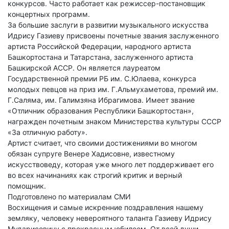
конкурсов. Часто работает как режиссер-постановщик
концертных программ.
За большие заслуги в развитии музыкального искусства
Идрису Газиеву присвоены почетные звания заслуженного
артиста Российской Федерации, народного артиста
Башкортостана и Татарстана, заслуженного артиста
Башкирской АССР. Он является лауреатом
Государственной премии РБ им. С.Юлаева, конкурса
молодых певцов на приз им. Г.Альмухаметова, премий им.
Г.Саляма, им. Галимзяна Ибрагимова. Имеет звание
«Отличник образования Республики Башкортостан»,
награжден почетным знаком Министерства культуры СССР
«За отличную работу».
Артист считает, что своими достижениями во многом
обязан супруге Венере Хадисовне, известному
искусствоведу, которая уже много лет поддерживает его
во всех начинаниях как строгий критик и верный
помощник.
Подготовлено по материалам СМИ
Восхищения и самые искренние поздравления нашему
земляку, человеку невероятного таланта Газиеву Идрису
Мударисовичу с прекрасным юбилеем. От всей души