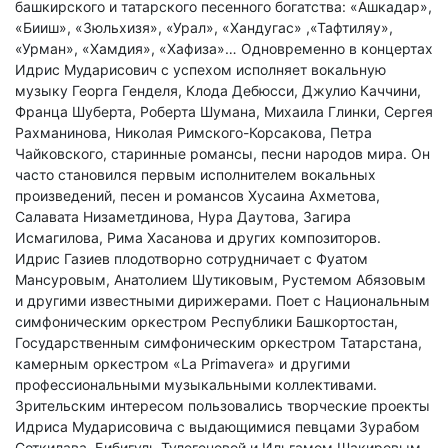
башкирского и татарского песенного богатства: «Ашкадар»,
«Бииш», «Зюльхизя», «Урал», «Хандугас» ,«Тафтиляу»,
«Урман», «Хамдия», «Хафиза»… Одновременно в концертах
Идрис Мударисович с успехом исполняет вокальную
музыку Георга Генделя, Клода Дебюсси, Джулио Каччини,
Франца Шуберта, Роберта Шумана, Михаила Глинки, Сергея
Рахманинова, Николая Римского-Корсакова, Петра
Чайковского, старинные романсы, песни народов мира. Он
часто становился первым исполнителем вокальных
произведений, песен и романсов Хусаина Ахметова,
Салавата Низаметдинова, Нура Даутова, Загира
Исмагилова, Рима Хасанова и других композиторов.
Идрис Газиев плодотворно сотрудничает с Фуатом
Мансуровым, Анатолием Шутиковым, Рустемом Абязовым
и другими известными дирижерами. Поет с Национальным
симфоническим оркестром Республики Башкортостан,
Государственным симфоническим оркестром Татарстана,
камерным оркестром «La Primavera» и другими
профессиональными музыкальными коллективами.
Зрительским интересом пользовались творческие проекты
Идриса Мударисовича с выдающимися певцами Зурабом
Соткилава, Бибигуль Тулегеновой и Ильгамом Шакировым.