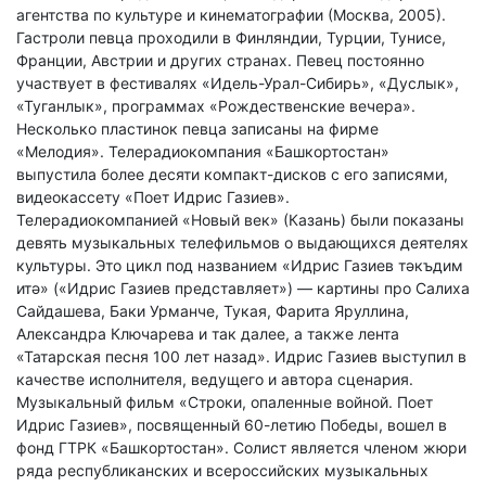
агентства по культуре и кинематографии (Москва, 2005).
Гастроли певца проходили в Финляндии, Турции, Тунисе,
Франции, Австрии и других странах. Певец постоянно
участвует в фестивалях «Идель-Урал-Сибирь», «Дуслык»,
«Туганлык», программах «Рождественские вечера».
Несколько пластинок певца записаны на фирме
«Мелодия». Телерадиокомпания «Башкортостан»
выпустила более десяти компакт-дисков с его записями,
видеокассету «Поет Идрис Газиев».
Телерадиокомпанией «Новый век» (Казань) были показаны
девять музыкальных телефильмов о выдающихся деятелях
культуры. Это цикл под названием «Идрис Газиев тәкъдим
итә» («Идрис Газиев представляет») — картины про Салиха
Сайдашева, Баки Урманче, Тукая, Фарита Яруллина,
Александра Ключарева и так далее, а также лента
«Татарская песня 100 лет назад». Идрис Газиев выступил в
качестве исполнителя, ведущего и автора сценария.
Музыкальный фильм «Строки, опаленные войной. Поет
Идрис Газиев», посвященный 60-летию Победы, вошел в
фонд ГТРК «Башкортостан». Солист является членом жюри
ряда республиканских и всероссийских музыкальных