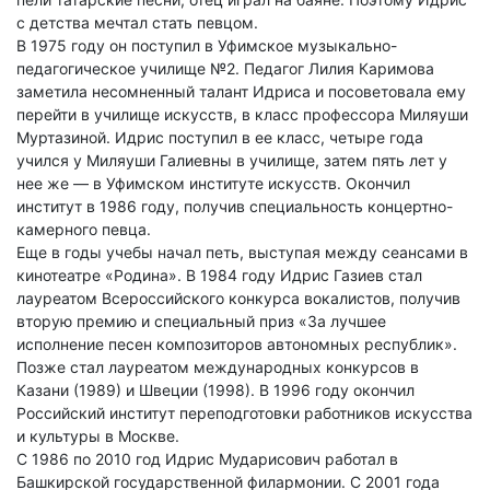
с детства мечтал стать певцом.
В 1975 году он поступил в Уфимское музыкально-
педагогическое училище №2. Педагог Лилия Каримова
заметила несомненный талант Идриса и посоветовала ему
перейти в училище искусств, в класс профессора Миляуши
Муртазиной. Идрис поступил в ее класс, четыре года
учился у Миляуши Галиевны в училище, затем пять лет у
нее же — в Уфимском институте искусств. Окончил
институт в 1986 году, получив специальность концертно-
камерного певца.
Еще в годы учебы начал петь, выступая между сеансами в
кинотеатре «Родина». В 1984 году Идрис Газиев стал
лауреатом Всероссийского конкурса вокалистов, получив
вторую премию и специальный приз «За лучшее
исполнение песен композиторов автономных республик».
Позже стал лауреатом международных конкурсов в
Казани (1989) и Швеции (1998). В 1996 году окончил
Российский институт переподготовки работников искусства
и культуры в Москве.
С 1986 по 2010 год Идрис Мударисович работал в
Башкирской государственной филармонии. С 2001 года