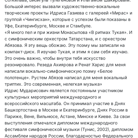
Большой интерес вызвали художественно-вокальные
творческие проекты Идриса Газиева с галереей «Мирас» и
группой «Чингисхан», которые с успехом были показаны в
Уфе, Екатеринбурге, Москве и Стамбуле.
«Я много пел и при жизни Монасыпова «В ритмах Тукая». И
с симфоническим оркестром Татарстана, и с оркестром
Абязова. Я эту вещь обожаю. Эту поэму мы записали на
компакт-диск. Я изучаю Тукая, и этим я сам себя изучаю.
Это очень важно, чтобы внутри тебя искусство
резонировало. Резеда Ахиярова и Ренат Харис для меня
написали вокально-симфоническую поэму «Белое
полотенце». Рустем Абязов написал для меня вокальный
триптих. Это современная, нелегкая музыка»
Идрис Мударисович является постоянным участником
культурных мероприятий международного и
всероссийского масштаба. Он принимал участие в Днях
Башкортостана в Москве и Екатеринбурге, Днях России в
Париже, Вене, Вильнюсе, Астане, Минске и Киеве. За свои
выступления отмечался дипломом международного
фестиваля симфонической музыки (Тунис, 2002), дипломом
Ассамблеи народов России, благодарностью Федерального