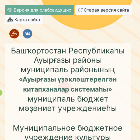
Версия для слабовидящих
Старая версия сайта
Карта сайта
Башҡортостан Республикаһы
Ауырғазы районы
муниципаль районының
«Ауырғазы үҙәкләштерелгән
китапханалар системаһы»
муниципаль бюджет
мәҙәниәт учреждениеһы
Муниципальное бюджетное
учреждение культуры