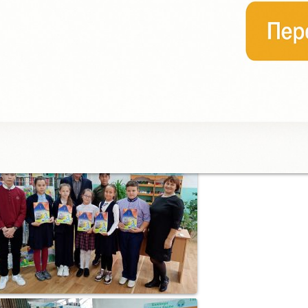
вои стихи, в которых преобладают темы любви к малой родине, 
ривычны образы природы – леса, полей, лугов, родников, окрес
одной деревни… В исполнении детей прозвучали некоторые стих
собым украшением стало выступление преподавателя татарског
итературы МБОУ Лицея с. Толбазы Шаяхметовой Г.М. Варис Яга
адостью предоставил автографы и отвечал на вопросы ребят, 
одарена книга с его пожеланиями. Необычная встреча с поэтом
апомнится надолго, и, несомненно, ребята с нетерпением будут 
стречи с писателем.
+7