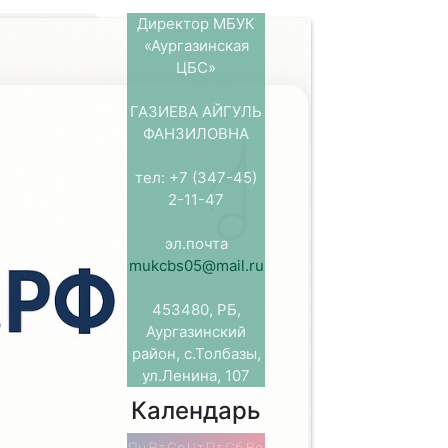
Директор МБУК
«Аургазинская
ЦБС»
детской
ГАЗИЕВА АЙГУЛЬ
я с.Толбазы
ФАНЗИЛОВНА
 им.
ателем
тел: +7 (347-45)
вичем
2-11-47
 стихи
й была
эл.почта
mukcbs05@mail.ru
у». Для детей
тихов «Мы –
453480, РБ,
енни. Около
Аургазинский
ии популярных
район, с.Толбазы,
трывки из
ул.Ленина, 107
ства,
Календарь
кже рассказал
ниги, читал
Пн
Вт
Ср
Чт
Пт
Сб
Вс