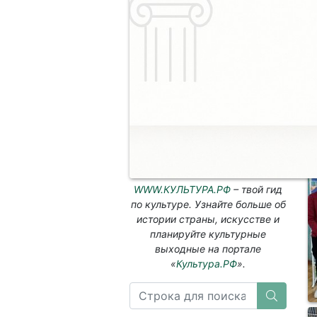
с
п
р
О
л
р
п
з
в
WWW.КУЛЬТУРА.РФ
– твой гид
по культуре. Узнайте больше об
истории страны, искусстве и
планируйте культурные
выходные на портале
«
Культура.РФ
».