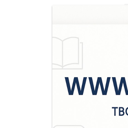
В
б
(
Г
л
А
В
п
В
в
д
2
а
с
п
о