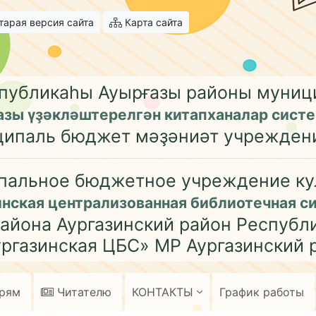
арая версия сайта
Карта сайта
публикаһы Ауырғазы районы муни
азы үҙәкләштерелгән китапханалар сист
ципаль бюджет мәҙәниәт учрежден
пальное бюджетное учреждение ку
инская централизованная библиотечная с
айона Аургазинский район Республ
ргазинская ЦБС» МР Аургазинский 
арям
Читателю
КОНТАКТЫ
График работы