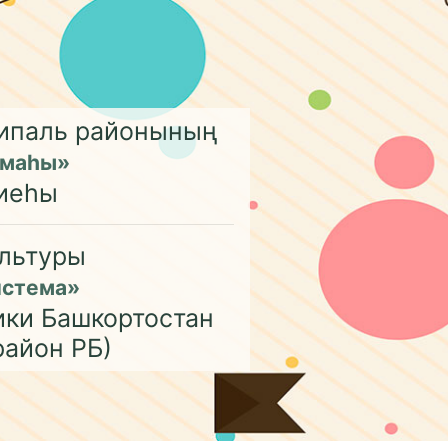
ципаль районының
емаһы»
иеһы
льтуры
истема»
ики Башкортостан
район РБ)