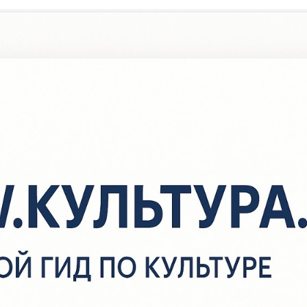
/
Новости
/
Волшебный мир поэта
Волшебный мир поэта
 рамках Республиканского Дня чтения в Центральной районной 
иблиотеке состоялась встреча учащихся 5,7 классов МБОУ Лице
кл.рук.Шаяхметова Г.М.) с поэтом, писателем, лауреатом премии
.Ибрагимова, членом Союза писателей Башкортостана, председ
итературного объединения «Голубой родник» Варисом Ягафаро
кбашевым «Волшебный мир поэта». Встреча началась с песни на
ариса Ягафаровича «Сау булыгыз ак каеннар». Вниманию госте
редставлена книжно-иллюстративная выставка «Кояшлы ижад».
 1995 году увидела свет первая книга стихов «Не сорву кувшинк
ышли две книги: сказка «Девочка с большой душой» и сборник с
ети Агидели». Стихи Вариса Ягафаровича проникновенны и искр
00 его стихотворений положены на музыку и звучат в исполнен
ртистов Башкортостана и Татарстана. Варис Ягафарович читал о
воих произвдений, рассказывал забавные истории из своего дет
редставил ребятам свою книгу «Девочка с большой душой». Та
 своём литературном творчестве, показал изданные авторские к