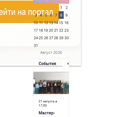
для него
тностей
1
2
и поэта.
3
4
5
6
7
8
9
о языка и
10
11
12
13
14
15
16
фарович с
каждому была
17
18
19
20
21
22
23
 наверняка
24
25
26
27
28
29
30
ждать новой
31
Август 2026