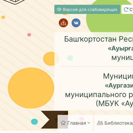
Версия для слабовидящих
Ст
Башҡортостан Рес
«Ауырғ
муни
Муници
«Аургаз
муниципального р
(МБУК «Ау
Главная
Библиотек