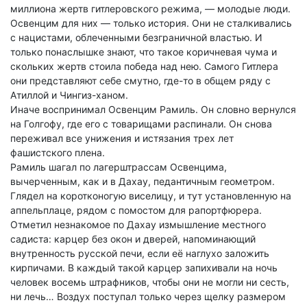
миллиона жертв гитлеровского режима, — молодые люди.
Освенцим для них — только история. Они не сталкивались
с нацистами, облеченными безграничной властью. И
только понаслышке знают, что такое коричневая чума и
скольких жертв стоила победа над нею. Самого Гитлера
они представляют себе смутно, где-то в общем ряду с
Атиллой и Чингиз-ханом.
Иначе воспринимал Освенцим Рамиль. Он словно вернулся
на Голгофу, где его с товарищами распинали. Он снова
переживал все унижения и истязания трех лет
фашистского плена.
Рамиль шагал по лагерштрассам Освенцима,
вычерченным, как и в Дахау, педантичным геометром.
Глядел на коротконогую виселицу, и тут установленную на
аппельплаце, рядом с помостом для рапортфюрера.
Отметил незнакомое по Дахау измышление местного
садиста: карцер без окон и дверей, напоминающий
внутренность русской печи, если её наглухо заложить
кирпичами. В каждый такой карцер запихивали на ночь
человек восемь штрафников, чтобы они не могли ни сесть,
ни лечь… Воздух поступал только через щелку размером