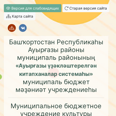
Версия для слабовидящих
Старая версия сайта
Карта сайта
Башҡортостан Республикаһы
Ауырғазы районы
муниципаль районының
«Ауырғазы үҙәкләштерелгән
китапханалар системаһы»
муниципаль бюджет
мәҙәниәт учреждениеһы
Муниципальное бюджетное
учреждение культуры