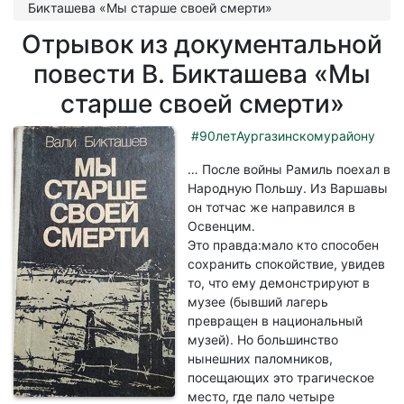
Бикташева «Мы старше своей смерти»
Отрывок из документальной
повести В. Бикташева «Мы
старше своей смерти»
#90летАургазинскомурайону
… После войны Рамиль поехал в
Народную Польшу. Из Варшавы
он тотчас же направился в
Освенцим.
Это правда:мало кто способен
сохранить спокойствие, увидев
то, что ему демонстрируют в
музее (бывший лагерь
превращен в национальный
музей). Но большинство
нынешних паломников,
посещающих это трагическое
место, где пало четыре