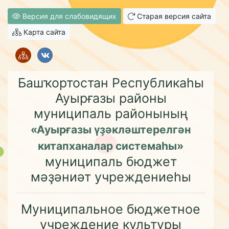
Версия для слабовидящих
Старая версия сайта
Карта сайта
Башҡортостан Республикаһы
Ауырғазы районы
муниципаль районының
«Ауырғазы үҙәкләштерелгән
китапханалар системаһы»
муниципаль бюджет
мәҙәниәт учреждениеһы
Муниципальное бюджетное
учреждение культуры