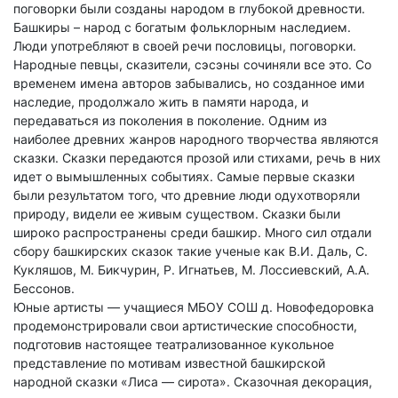
поговорки были созданы народом в глубокой древности.
Башкиры – народ с богатым фольклорным наследием.
Люди употребляют в своей речи пословицы, поговорки.
Народные певцы, сказители, сэсэны сочиняли все это. Со
временем имена авторов забывались, но созданное ими
наследие, продолжало жить в памяти народа, и
передаваться из поколения в поколение. Одним из
наиболее древних жанров народного творчества являются
сказки. Сказки передаются прозой или стихами, речь в них
идет о вымышленных событиях. Самые первые сказки
были результатом того, что древние люди одухотворяли
природу, видели ее живым существом. Сказки были
широко распространены среди башкир. Много сил отдали
сбору башкирских сказок такие ученые как В.И. Даль, С.
Кукляшов, М. Бикчурин, Р. Игнатьев, М. Лоссиевский, А.А.
Бессонов.
Юные артисты — учащиеся МБОУ СОШ д. Новофедоровка
продемонстрировали свои артистические способности,
подготовив настоящее театрализованное кукольное
представление по мотивам известной башкирской
народной сказки «Лиса — сирота». Сказочная декорация,