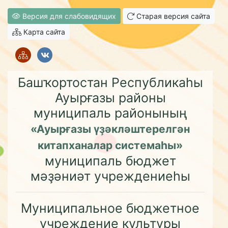
Версия для слабовидящих
Старая версия сайта
Карта сайта
Башҡортостан Республикаһы
Ауырғазы районы
муниципаль районының
«Ауырғазы үҙәкләштерелгән
китапханалар системаһы»
муниципаль бюджет
мәҙәниәт учреждениеһы
Муниципальное бюджетное
учреждение культуры