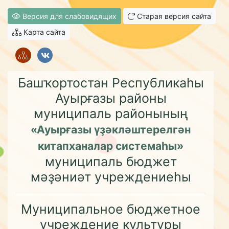
Версия для слабовидящих
Старая версия сайта
Карта сайта
Башҡортостан Республикаһы
Ауырғазы районы
муниципаль районының
«Ауырғазы үҙәкләштерелгән
китапханалар системаһы»
муниципаль бюджет
мәҙәниәт учреждениеһы
Муниципальное бюджетное
учреждение культуры