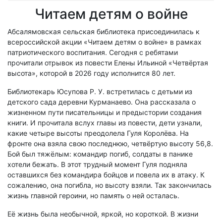
Читаем детям о войне
Абсалямовская сельская библиотека присоединилась к
всероссийской акции «Читаем детям о войне» в рамках
патриотического воспитания. Сегодня с ребятами
прочитали отрывок из повести Елены Ильиной «Четвёртая
высота», которой в 2026 году исполнится 80 лет.
Библиотекарь Юсупова Р. У. встретилась с детьми из
детского сада деревни Курманаево. Она рассказала о
жизненном пути писательницы и предыстории создания
книги. И прочитала вслух главы из повести, дети узнали,
какие четыре высоты преодолела Гуля Королёва. На
фронте она взяла свою последнюю, четвёртую высоту 56,8.
Бой был тяжёлым: командир погиб, солдаты в панике
хотели бежать. В этот трудный момент Гуля подняла
оставшихся без командира бойцов и повела их в атаку. К
сожалению, она погибла, но высоту взяли. Так закончилась
жизнь главной героини, но память о ней осталась.
Её жизнь была необычной, яркой, но короткой. В жизни