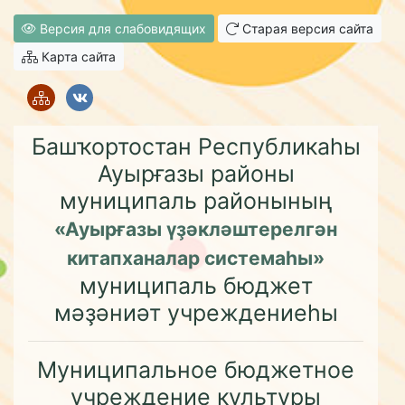
Версия для слабовидящих
Старая версия сайта
Карта сайта
Башҡортостан Республикаһы
Ауырғазы районы
муниципаль районының
«Ауырғазы үҙәкләштерелгән
китапханалар системаһы»
муниципаль бюджет
мәҙәниәт учреждениеһы
Муниципальное бюджетное
учреждение культуры