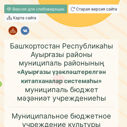
Версия для слабовидящих
Старая версия сайта
Карта сайта
Башҡортостан Республикаһы
Ауырғазы районы
муниципаль районының
«Ауырғазы үҙәкләштерелгән
китапханалар системаһы»
муниципаль бюджет
мәҙәниәт учреждениеһы
Муниципальное бюджетное
учреждение культуры