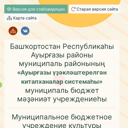
Версия для слабовидящих
Старая версия сайта
Карта сайта
Башҡортостан Республикаһы
Ауырғазы районы
муниципаль районының
«Ауырғазы үҙәкләштерелгән
китапханалар системаһы»
муниципаль бюджет
мәҙәниәт учреждениеһы
Муниципальное бюджетное
учреждение культуры