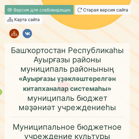
Версия для слабовидящих
Старая версия сайта
Карта сайта
Башҡортостан Республикаһы
Ауырғазы районы
муниципаль районының
«Ауырғазы үҙәкләштерелгән
китапханалар системаһы»
муниципаль бюджет
мәҙәниәт учреждениеһы
Муниципальное бюджетное
учреждение культуры