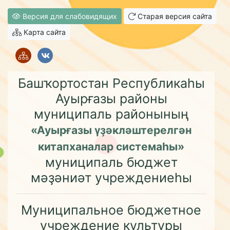
Версия для слабовидящих
Старая версия сайта
Карта сайта
Башҡортостан Республикаһы
Ауырғазы районы
муниципаль районының
«Ауырғазы үҙәкләштерелгән
китапханалар системаһы»
муниципаль бюджет
мәҙәниәт учреждениеһы
Муниципальное бюджетное
учреждение культуры