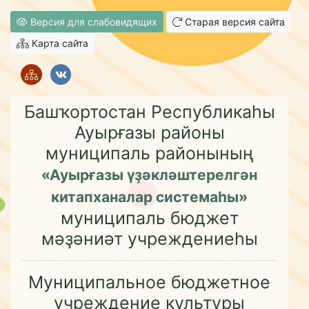
Версия для слабовидящих
Старая версия сайта
Карта сайта
Башҡортостан Республикаһы
Ауырғазы районы
муниципаль районының
«Ауырғазы үҙәкләштерелгән
китапханалар системаһы»
муниципаль бюджет
мәҙәниәт учреждениеһы
Муниципальное бюджетное
учреждение культуры