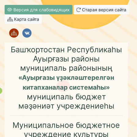
Версия для слабовидящих
Старая версия сайта
Карта сайта
Башҡортостан Республикаһы
Ауырғазы районы
муниципаль районының
«Ауырғазы үҙәкләштерелгән
китапханалар системаһы»
муниципаль бюджет
мәҙәниәт учреждениеһы
Муниципальное бюджетное
учреждение культуры