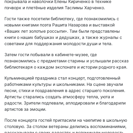
покрывала и наволочки Елены Кириченко в технике
пэчворк и плетёные изделия Таслимы Харченко.
Гости также посетили библиотеку, где познакомились с
новыми книгами поэта Рашита Назарова и выставкой
«Ваших лет золотые россыпи». Там были представлены
книги о наших бабушках и дедушках, а также журналы с
советами для поддержания молодости души и тела.
Затем гости побывали в кабинете-музее, где
познакомились с предметами старины и услышали рассказ
библиотекаря о каждом экспонате и истории родного края.
Кульминацией праздника стал концерт, подготовленный
работниками культуры и школьниками. На сцене звучали
песни, стихи и поздравления в адрес старшего поколения.
Артисты старались создать атмосферу тепла, уюта и
радости. Зрители подпевали, аплодировали и благодарили
артистов за эмоции.
После концерта гостей пригласили на чаепитие в школьную
столовую. За столом ветераны делились воспоминаниями,
рассказывали о своих радостях и вспоминали молодость.