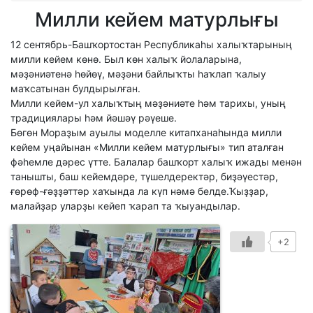
Милли кейем матурлығы
12 сентябрь-Башҡортостан Республикаһы халыҡтарының
милли кейем көнө. Был көн халыҡ йолаларына,
мәҙәниәтенә һөйөү, мәҙәни байлыҡты һаҡлап ҡалыу
маҡсатынан булдырылған.
Милли кейем-ул халыҡтың мәҙәниәте һәм тарихы, уның
традициялары һәм йәшәү рәүеше.
Бөгөн Мораҙым ауылы моделле китапханаһында милли
кейем уңайынан «Милли кейем матурлығы» тип аталған
фәһемле дәрес үтте. Балалар башҡорт халыҡ ижады менән
танышты, баш кейемдәре, түшелдеректәр, биҙәүестәр,
ғөрөф-ғәҙҙәттәр хаҡында ла күп нәмә белде.Ҡыҙҙар,
малайҙар уларҙы кейеп ҡарап та ҡыуандылар.
+2