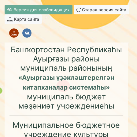
Версия для слабовидящих
Старая версия сайта
Карта сайта
Башҡортостан Республикаһы
Ауырғазы районы
муниципаль районының
«Ауырғазы үҙәкләштерелгән
китапханалар системаһы»
муниципаль бюджет
мәҙәниәт учреждениеһы
Муниципальное бюджетное
учреждение культуры