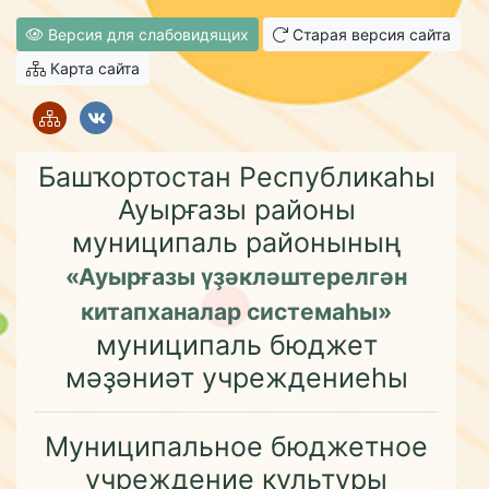
Версия для слабовидящих
Старая версия сайта
Карта сайта
Башҡортостан Республикаһы
Ауырғазы районы
муниципаль районының
«Ауырғазы үҙәкләштерелгән
китапханалар системаһы»
муниципаль бюджет
мәҙәниәт учреждениеһы
Муниципальное бюджетное
учреждение культуры